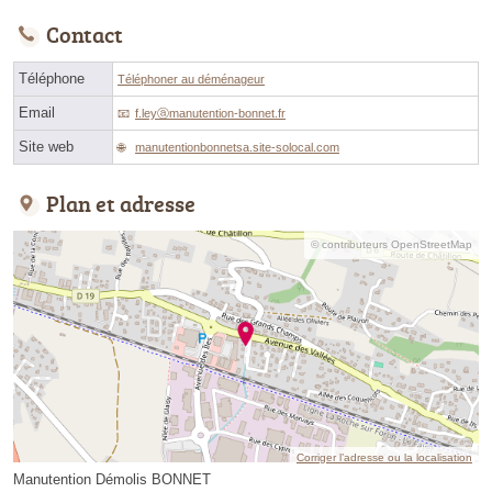
Contact
Téléphone
Téléphoner au déménageur
Email
f.leyⓐmanutention-bonnet.fr
Site web
manutentionbonnetsa.site-solocal.com
Plan et adresse
© contributeurs OpenStreetMap
Corriger l’adresse ou la localisation
Manutention Démolis BONNET