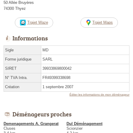
50 Allée Bruyères
74300 Thyez
Trajet Waze
Trajet Maps
Informations
Sigle
MD
Forme juridique
SARL
SIRET
39933869800042
N° TVA Intra.
FR49399338698
Création
1 septembre 2007
Éditer les informations de mon déménageur
Déménageurs proches
Demenagements A. Grangerat
Dul Déménagement
Cluses
Scionzier