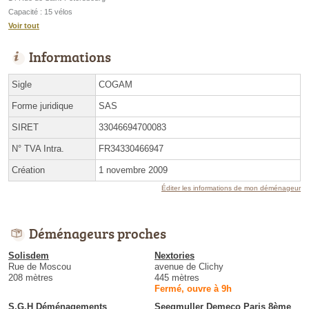
Capacité : 15 vélos
Voir tout
Informations
Sigle
COGAM
Forme juridique
SAS
SIRET
33046694700083
N° TVA Intra.
FR34330466947
Création
1 novembre 2009
Éditer les informations de mon déménageur
Déménageurs proches
Solisdem
Nextories
Rue de Moscou
avenue de Clichy
208 mètres
445 mètres
Fermé, ouvre à 9h
S.G.H Déménagements
Seegmuller Demeco Paris 8ème