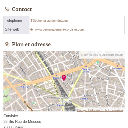
Contact
Téléphone
Téléphoner au déménageur
Site web
www.demenagement-corvisier.com
Plan et adresse
© contributeurs OpenStreetMap
Corriger l’adresse ou la localisation
Corvisier
33 Bis Rue de Moscou
75008 Paris