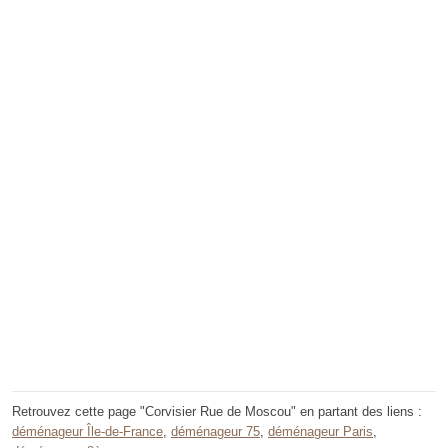
Retrouvez cette page "Corvisier Rue de Moscou" en partant des liens :
déménageur Île-de-France
,
déménageur 75
,
déménageur Paris
,