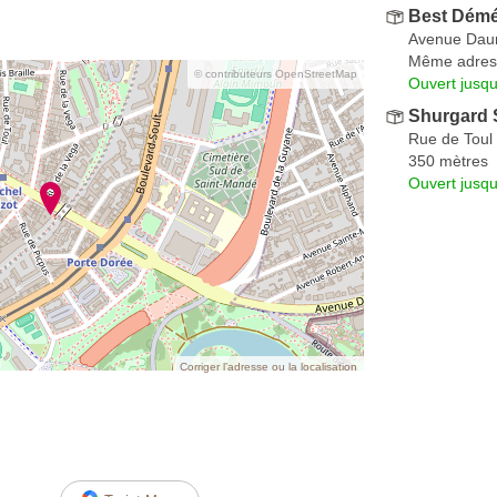
Best Dém
Avenue Dau
Même adres
© contributeurs OpenStreetMap
Ouvert jusqu
Shurgard 
Rue de Toul
350 mètres
Ouvert jusqu
Corriger l’adresse ou la localisation