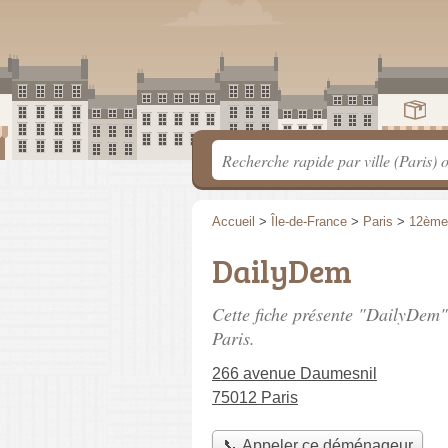
Accueil
>
Île-de-France
>
Paris
>
12ème
DailyDem
Cette fiche présente "DailyDem
Paris.
266 avenue Daumesnil
75012 Paris
📞 Appeler ce déménageur