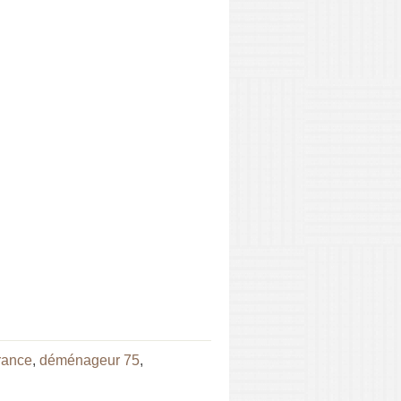
rance
,
déménageur 75
,