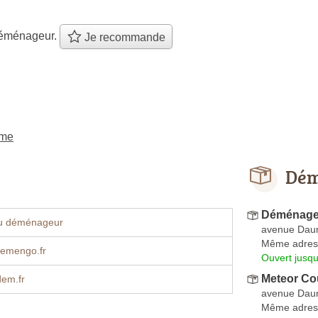
éménageur.
Je recommande
ème
Dém
Déménage
u déménageur
avenue Dau
Même adres
emengo.fr
Ouvert jusqu
Meteor Co
dem.fr
avenue Dau
Même adres