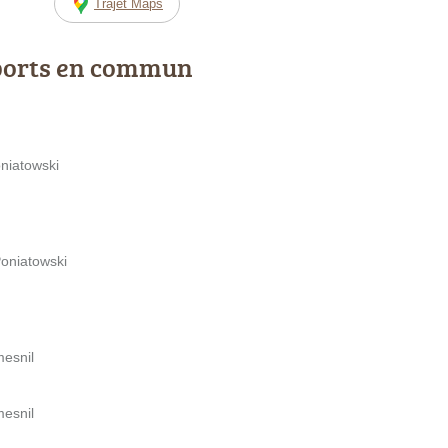
Trajet Maps
ports en commun
niatowski
Poniatowski
mesnil
mesnil