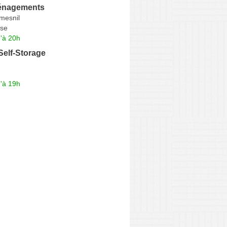
énagements
mesnil
se
'à 20h
Self-Storage
'à 19h