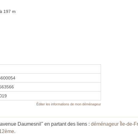
 à 197 m
6600054
563566
2019
Éditer les informations de mon déménageur
avenue Daumesnil" en partant des liens :
déménageur Île-de-F
 12ème
.