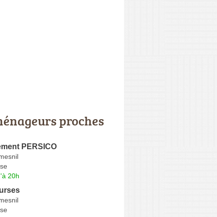
énageurs proches
ment PERSICO
mesnil
se
'à 20h
urses
mesnil
se