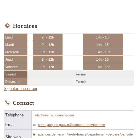
Horaires
Lundi
9h - 12h
14h - 18h
Mardi
9h - 12h
14h - 18h
Mercredi
9h - 12h
14h - 18h
Jeudi
9h - 12h
14h - 18h
Vendredi
9h - 12h
14h - 18h
Samedi
Fermé
Dimanche
Fermé
Signaler une erreur
Contact
Téléphone
Téléphoner au déménageur
Email
henri-jacques.gauvinⓐdemeco-chevrier.com
agences.demeco.fr/ile-de-france/departement-de-paris/paris/de
Site web