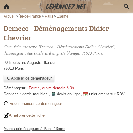
Accueil
>
Île-de-France
>
Paris
>
13ème
Demeco - Déménagements Didier
Chevrier
Cette fiche présente "Demeco - Déménagements Didier Chevrier",
déménageur situé
boulevard auguste blanqui
, 75013 Paris.
90 Boulevard Auguste Blanqui
75013 Paris
📞 Appeler ce déménageur
Déménageur
-
Fermé, ouvre demain à 9h
Services :
garde-meubles
,
devis en ligne
,
uniquement sur
RDV
Recommander ce déménageur
Améliorer cette fiche
Autres déménageurs à Paris 13ème