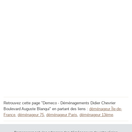
Retrouvez cette page "Demeco - Déménagements Didier Chevrier
Boulevard Auguste Blanqui" en partant des liens :
déménageur Île-de-
France
,
déménageur 75
,
déménageur Paris
,
déménageur 13ème
.