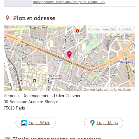
menagements-didier-chevrier-paris-13eme-123
Plan et adresse
© contributeurs OpenStreetMap
Corriger l’adresse ou la localisation
Demeco - Déménagements Didier Chevrier
90 Boulevard Auguste Blanqui
75013 Paris
Trajet Waze
Trajet Maps
Venir en transports en commun