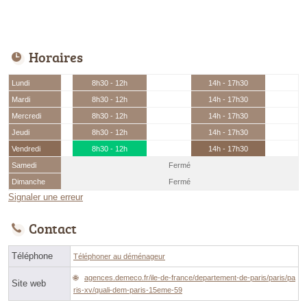
Horaires
Lundi
8h30 - 12h
14h - 17h30
Mardi
8h30 - 12h
14h - 17h30
Mercredi
8h30 - 12h
14h - 17h30
Jeudi
8h30 - 12h
14h - 17h30
Vendredi
8h30 - 12h
14h - 17h30
Samedi
Fermé
Dimanche
Fermé
Signaler une erreur
Contact
Téléphone
Téléphoner au déménageur
agences.demeco.fr/ile-de-france/departement-de-paris/paris/pa
Site web
ris-xv/quali-dem-paris-15eme-59