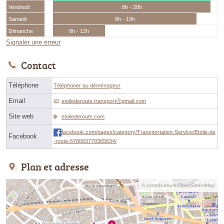
Vendredi
8h - 20h
Samedi
8h - 19h
Dimanche
8h - 12h
Signaler une erreur
Contact
Téléphone
Téléphoner au déménageur
Email
etoilederoute.transportⓐgmail.com
Site web
etoilederoute.com
facebook.com/pages/category/Transportation-Service/Etoile-de
Facebook
-route-578083779365634/
Plan et adresse
© contributeurs OpenStreetMap