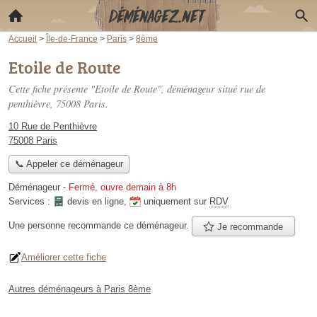
Accueil
>
Île-de-France
>
Paris
>
8ème
Etoile de Route
Cette fiche présente "Etoile de Route", déménageur situé
rue de
penthièvre
, 75008 Paris.
10 Rue de Penthièvre
75008 Paris
📞 Appeler ce déménageur
Déménageur
-
Fermé, ouvre demain à 8h
Services :
devis en ligne
,
uniquement sur
RDV
Une personne
recommande
ce déménageur.
Je recommande
Améliorer cette fiche
Autres déménageurs à Paris 8ème