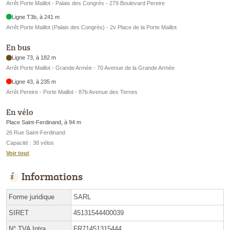
Arrêt Porte Maillot - Palais des Congrès - 279 Boulevard Pereire
Ligne T3b, à 241 m
Arrêt Porte Maillot (Palais des Congrès) - 2v Place de la Porte Maillot
En bus
Ligne 73, à 182 m
Arrêt Porte Maillot - Grande Armée - 70 Avenue de la Grande Armée
Ligne 43, à 235 m
Arrêt Pereire - Porte Maillot - 87b Avenue des Ternes
En vélo
Place Saint-Ferdinand, à 94 m
26 Rue Saint-Ferdinand
Capacité : 38 vélos
Voir tout
Informations
Forme juridique
SARL
SIRET
45131544400039
N° TVA Intra.
FR71451315444