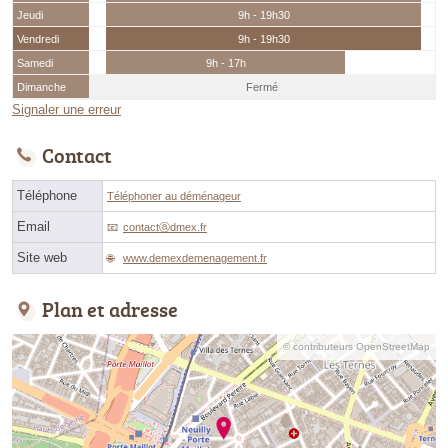
Jeudi
9h - 19h30
Vendredi
9h - 19h30
Samedi
9h - 17h
Dimanche
Fermé
Signaler une erreur
Contact
Téléphone
Téléphoner au déménageur
Email
contactⓐdmex.fr
Site web
www.demexdemenagement.fr
Plan et adresse
© contributeurs OpenStreetMap