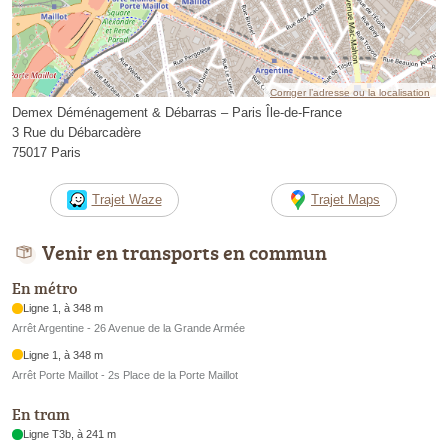
Corriger l’adresse ou la localisation
Demex Déménagement & Débarras – Paris Île-de-France
3 Rue du Débarcadère
75017 Paris
Trajet Waze
Trajet Maps
Venir en transports en commun
En métro
Ligne 1, à 348 m
Arrêt Argentine - 26 Avenue de la Grande Armée
Ligne 1, à 348 m
Arrêt Porte Maillot - 2s Place de la Porte Maillot
En tram
Ligne T3b, à 241 m