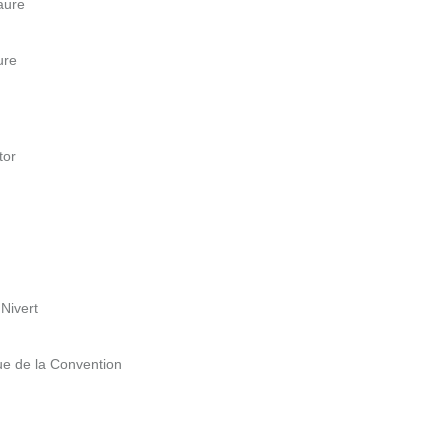
aure
ure
tor
Nivert
ue de la Convention