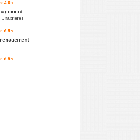
e à 9h
nagement
 Chabrières
e à 9h
emenagement
e à 9h