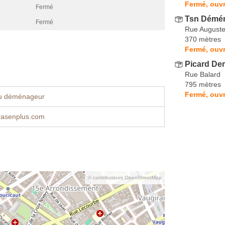
Fermé, ouvr
Fermé
Tsn Démé
Fermé
Rue Auguste
370 mètres
Fermé, ouvr
Picard D
Rue Balard
795 mètres
Fermé, ouvr
u déménageur
asenplus.com
© contributeurs OpenStreetMap