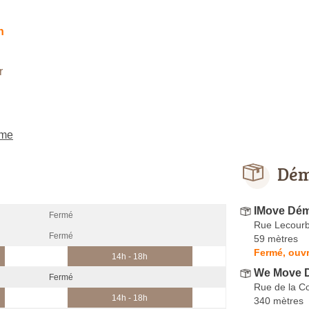
h
r
ème
Dém
IMove Dém
Fermé
Rue Lecour
Fermé
59 mètres
Fermé, ouvr
14h - 18h
We Move 
Fermé
Rue de la C
14h - 18h
340 mètres