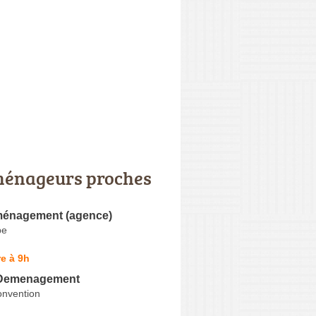
énageurs proches
énagement (agence)
be
e à 9h
Demenagement
onvention