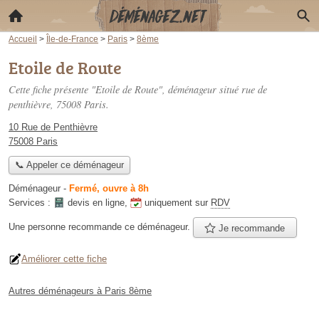
Accueil
>
Île-de-France
>
Paris
>
8ème
Etoile de Route
Cette fiche présente "Etoile de Route", déménageur situé
rue de
penthièvre
, 75008 Paris.
10 Rue de Penthièvre
75008 Paris
📞 Appeler ce déménageur
Déménageur
-
Fermé, ouvre à 8h
Services :
devis en ligne
,
uniquement sur
RDV
Une personne
recommande
ce déménageur.
Je recommande
Améliorer cette fiche
Autres déménageurs à Paris 8ème