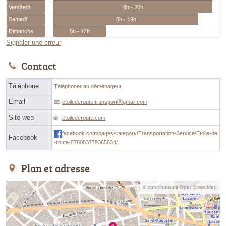
Vendredi
8h - 20h
Samedi
8h - 19h
Dimanche
8h - 12h
Signaler une erreur
Contact
Téléphone
Téléphoner au déménageur
Email
etoilederoute.transportⓐgmail.com
Site web
etoilederoute.com
facebook.com/pages/category/Transportation-Service/Etoile-de
Facebook
-route-578083779365634/
Plan et adresse
© contributeurs OpenStreetMap