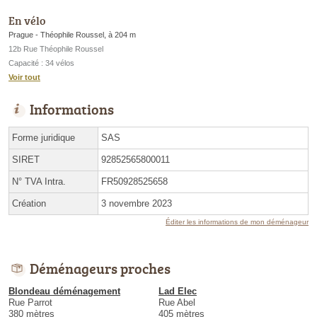
En vélo
Prague - Théophile Roussel, à 204 m
12b Rue Théophile Roussel
Capacité : 34 vélos
Voir tout
Informations
Forme juridique
SAS
SIRET
92852565800011
N° TVA Intra.
FR50928525658
Création
3 novembre 2023
Éditer les informations de mon déménageur
Déménageurs proches
Blondeau déménagement
Lad Elec
Rue Parrot
Rue Abel
380 mètres
405 mètres