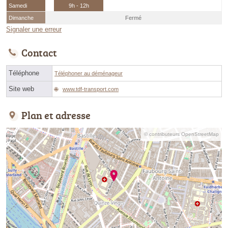
Samedi
9h - 12h
Dimanche
Fermé
Signaler une erreur
Contact
Téléphone
Téléphoner au déménageur
Site web
www.tdf-transport.com
Plan et adresse
© contributeurs OpenStreetMap