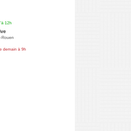
'à 12h
ive
ès-Rouen
e demain à 9h