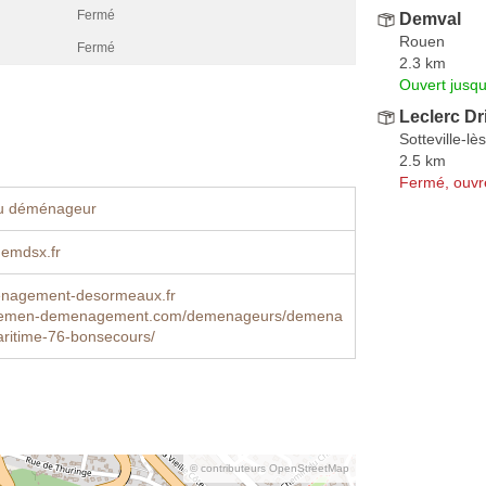
Fermé
Demval
Rouen
Fermé
2.3 km
Ouvert jusqu
Leclerc Dr
Sotteville-l
2.5 km
Fermé, ouvr
u déménageur
emdsx.fr
nagement-desormeaux.fr
lemen-demenagement.com/demenageurs/demena
ritime-76-bonsecours/
© contributeurs OpenStreetMap