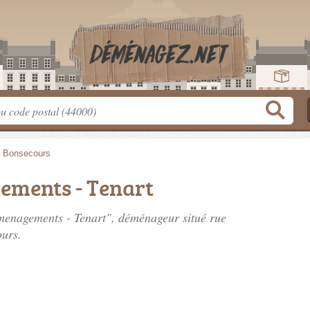
>
Bonsecours
ements - Tenart
emenagements - Tenart", déménageur situé
rue
urs.