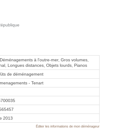
République
 Déménagements à l'outre-mer, Gros volumes,
onal, Longues distances, Objets lourds, Pianos
 Kits de déménagement
emenagements - Tenart
5700035
565457
re 2013
Éditer les informations de mon déménageur