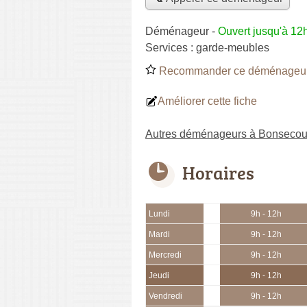
Déménageur
-
Ouvert jusqu'à 12
Services :
garde-meubles
Recommander ce déménageu
Améliorer cette fiche
Autres déménageurs à Bonsecou
Horaires
Lundi
9h - 12h
Mardi
9h - 12h
Mercredi
9h - 12h
Jeudi
9h - 12h
Vendredi
9h - 12h