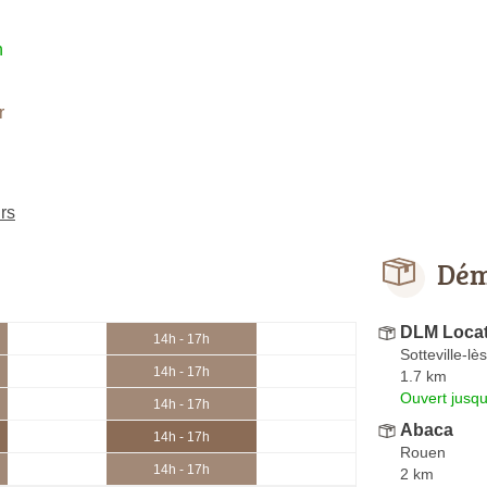
h
r
rs
Dém
DLM Loca
14h - 17h
Sotteville-l
14h - 17h
1.7 km
Ouvert jusqu
14h - 17h
Abaca
14h - 17h
Rouen
14h - 17h
2 km