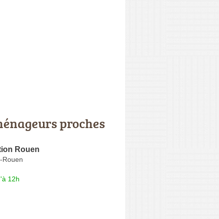
énageurs proches
tion Rouen
ès-Rouen
'à 12h