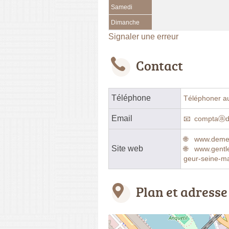
Samedi
Dimanche
Signaler une erreur
Contact
Téléphone
Téléphoner a
Email
comptaⓐd
www.deme
Site web
www.gent
geur-seine-ma
Plan et adresse