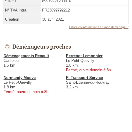
SIRET
89979221200016
N° TVA Intra.
FR23899792212
Création
30 avril 2021
Éditer les informations de mon déménageur
Déménageurs proches
Déménagements Renault
Perrenot Lemonnier
Canteleu
Le Petit-Quevilly
1.5 km
1.8 km
Fermé, ouvre demain à 8h
Normandy Moove
Fl Transport Service
Le Petit-Quevilly
Saint-Étienne-du-Rouvray
1.8 km
3.2 km
Fermé, ouvre demain à 8h