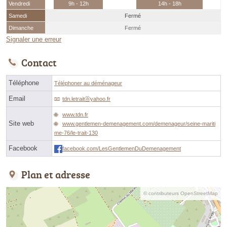
Vendredi
9h - 12h
14h - 18h
Samedi
Fermé
Dimanche
Fermé
Signaler une erreur
Contact
Téléphone
Téléphoner au déménageur
Email
tdn.letraitⓐyahoo.fr
www.tdn.fr
Site web
www.gentlemen-demenagement.com/demenageur/seine-mariti
me-76/le-trait-130
Facebook
facebook.com/LesGentlemenDuDemenagement
Plan et adresse
© contributeurs OpenStreetMap