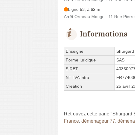
Ligne 53, à 62 m
Arrêt Ormeau Monge - 11 Rue Pierre 
Informations
Enseigne
Shurgard 
Forme juridique
SAS
SIRET
4036097
N° TVA Intra.
FR77403
Création
25 avril 
Retrouvez cette page "Shurgard S
France
,
déménageur 77
,
déménag