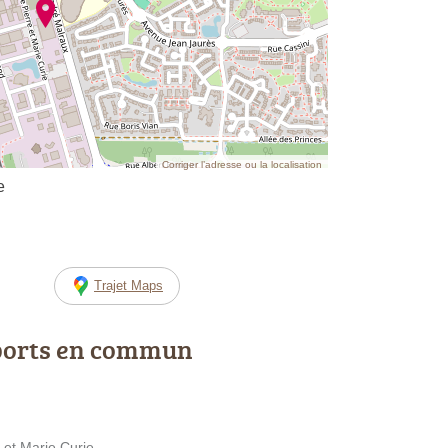
Corriger l’adresse ou la localisation
e
Trajet Maps
ports en commun
et Marie Curie