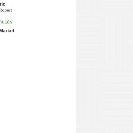
ric
Robert
'à 18h
Market