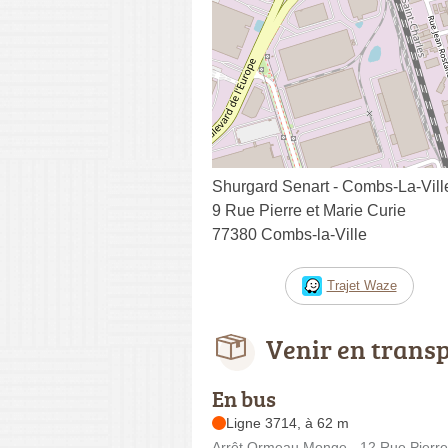
Shurgard Senart - Combs-La-Vill
9 Rue Pierre et Marie Curie
77380 Combs-la-Ville
Trajet Waze
Venir en trans
En bus
Ligne 3714, à 62 m
Arrêt Ormeau Monge - 12 Rue Pierre 