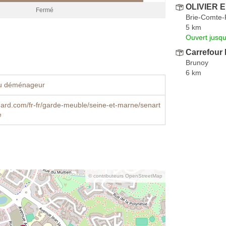
OLIVIER E
Fermé
Brie-Comte-
5 km
Ouvert jusqu
Carrefour 
Brunoy
6 km
u déménageur
rd.com/fr-fr/garde-meuble/seine-et-marne/senart
e
© contributeurs OpenStreetMap