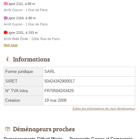
Ligne 2111, à 88 m
Arrêt Gazon - 1 Rue de Paris
Ligne 2164, à 88 m
Arrêt Gazon - 1 Rue de Paris
Ligne 2101, à 193 m
Arrêt Belle Étoile - 22bis Rue de Paris
Voir tout
Informations
Forme juridique
SARL
SIRET
50424342900017
N° TVA Intra.
FR70504243429
Création
19 mai 2008
Éditer les informations de mon déménageur
Déménageurs proches
Demenagements Gilbert Morin
Transports Carena et Compagnie