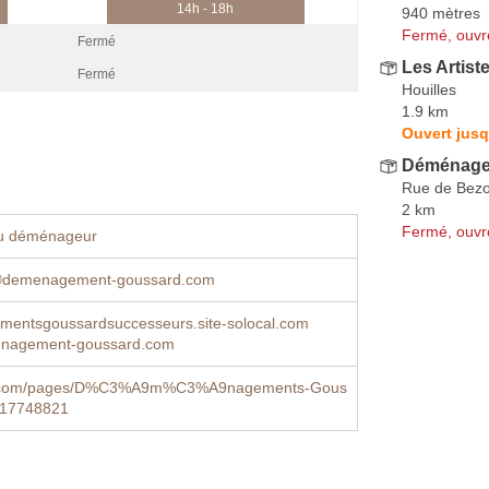
14h - 18h
940 mètres
Fermé, ouvr
Fermé
Les Artis
Fermé
Houilles
1.9 km
Ouvert jusq
Déménagem
Rue de Bez
2 km
Fermé, ouvr
u déménageur
rⓐdemenagement-goussard.com
entsgoussardsuccesseurs.site-solocal.com
nagement-goussard.com
.com/pages/D%C3%A9m%C3%A9nagements-Gous
417748821