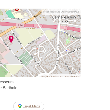
© contributeurs OpenStreetMap
Corriger l’adresse ou la localisation
esseurs
e Bartholdi
Trajet Maps