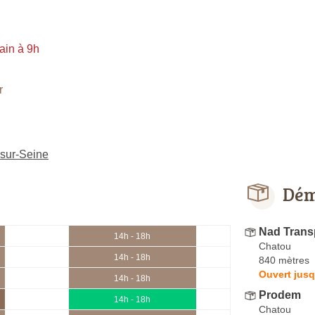
ain à 9h
r
-sur-Seine
Dém
Nad Trans
14h - 18h
Chatou
14h - 18h
840 mètres
Ouvert jusq
14h - 18h
Prodem
14h - 18h
Chatou