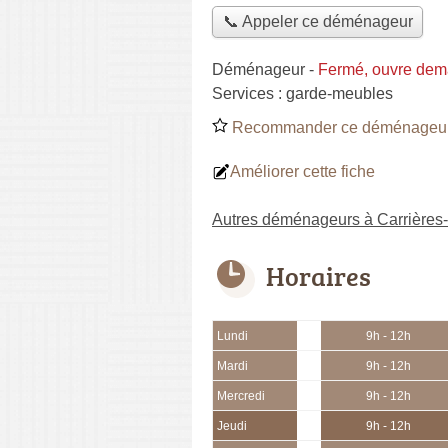
📞 Appeler ce déménageur
Déménageur
-
Fermé, ouvre dem
Services :
garde-meubles
Recommander ce déménageu
Améliorer cette fiche
Autres déménageurs à Carrières
Horaires
Lundi
9h - 12h
Mardi
9h - 12h
Mercredi
9h - 12h
Jeudi
9h - 12h