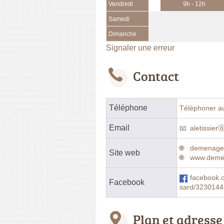
Vendredi
9h - 12h
Samedi
Dimanche
Signaler une erreur
Contact
Téléphone
Téléphoner a
Email
aletissie
demenagem
Site web
www.deme
facebook
Facebook
sard/323014
Plan et adresse