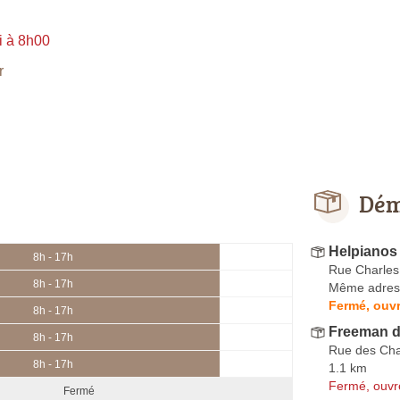
i à 8h00
r
Dém
Helpianos
8h - 17h
Rue Charles 
8h - 17h
Même adres
Fermé, ouvr
8h - 17h
Freeman 
8h - 17h
Rue des Ch
8h - 17h
1.1 km
Fermé, ouvr
Fermé