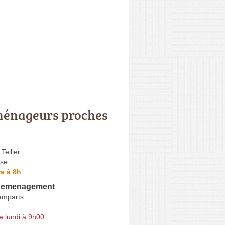
énageurs proches
Tellier
se
e à 8h
demenagement
amparts
e lundi à 9h00