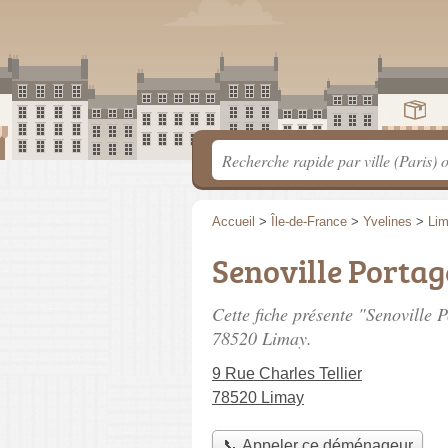
Accueil
>
Île-de-France
>
Yvelines
>
Li
Senoville Portag
Cette fiche présente "Senoville
78520 Limay.
9 Rue Charles Tellier
78520 Limay
📞 Appeler ce déménageur