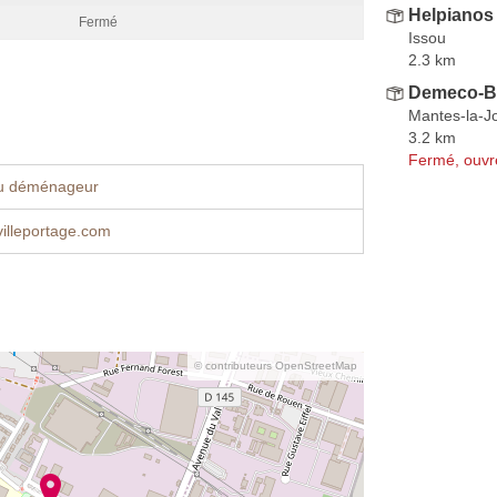
Helpianos
Fermé
Issou
2.3 km
Demeco-B
Mantes-la-Jo
3.2 km
Fermé, ouvr
u déménageur
illeportage.com
© contributeurs OpenStreetMap