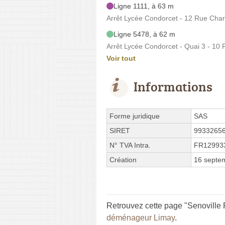
Ligne 1111, à 63 m
Arrêt Lycée Condorcet - 12 Rue Charl
Ligne 5478, à 62 m
Arrêt Lycée Condorcet - Quai 3 - 10 R
Voir tout
Informations
Forme juridique
SAS
SIRET
9933265
N° TVA Intra.
FR12993
Création
16 septe
Retrouvez cette page "Senoville P
déménageur Limay
.