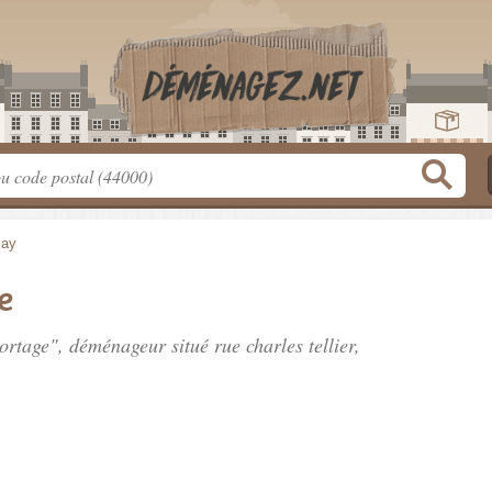
may
e
 Portage", déménageur situé
rue charles tellier
,