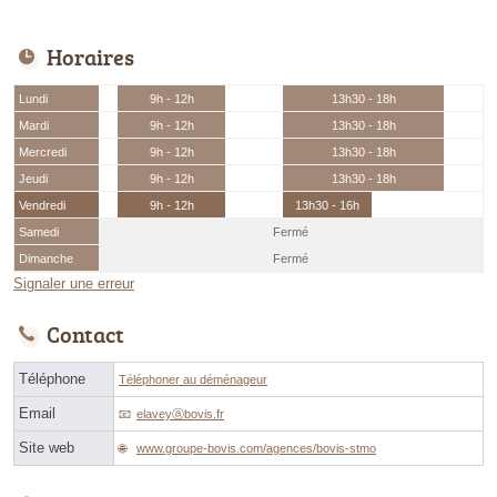
Horaires
Lundi
9h - 12h
13h30 - 18h
Mardi
9h - 12h
13h30 - 18h
Mercredi
9h - 12h
13h30 - 18h
Jeudi
9h - 12h
13h30 - 18h
Vendredi
9h - 12h
13h30 - 16h
Samedi
Fermé
Dimanche
Fermé
Signaler une erreur
Contact
Téléphone
Téléphoner au déménageur
Email
elaveyⓐbovis.fr
Site web
www.groupe-bovis.com/agences/bovis-stmo