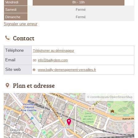
Vendredi
8h - 18h
Samedi
Fermé
Dimanche
Fermé
Signaler une erreur
Contact
Téléphone
Téléphoner au déménageur
Email
infoⓐbaillydem.com
Site web
www.bailly-demenagement-versailles.fr
Plan et adresse
© contributeurs OpenStreetMap