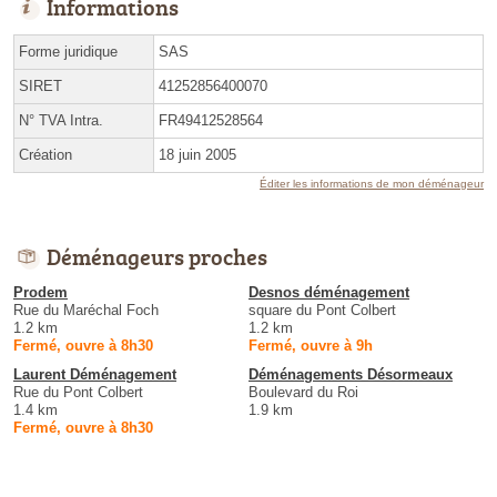
Informations
Forme juridique
SAS
SIRET
41252856400070
N° TVA Intra.
FR49412528564
Création
18 juin 2005
Éditer les informations de mon déménageur
Déménageurs proches
Prodem
Desnos déménagement
Rue du Maréchal Foch
square du Pont Colbert
1.2 km
1.2 km
Fermé, ouvre à 8h30
Fermé, ouvre à 9h
Laurent Déménagement
Déménagements Désormeaux
Rue du Pont Colbert
Boulevard du Roi
1.4 km
1.9 km
Fermé, ouvre à 8h30