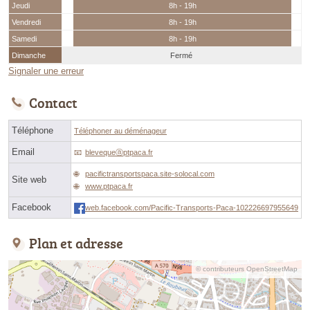
Jeudi
8h - 19h
Vendredi
8h - 19h
Samedi
8h - 19h
Dimanche
Fermé
Signaler une erreur
Contact
Téléphone
Téléphoner au déménageur
Email
blevequeⓐptpaca.fr
pacifictransportspaca.site-solocal.com
Site web
www.ptpaca.fr
Facebook
web.facebook.com/Pacific-Transports-Paca-102226697955649
Plan et adresse
© contributeurs OpenStreetMap