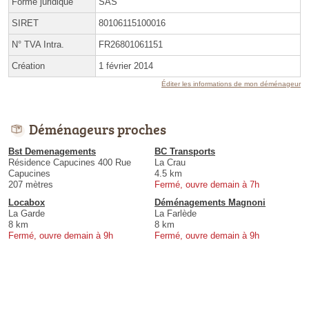
Forme juridique
SAS
SIRET
80106115100016
N° TVA Intra.
FR26801061151
Création
1 février 2014
Éditer les informations de mon déménageur
Déménageurs proches
Bst Demenagements
BC Transports
Résidence Capucines 400 Rue
La Crau
Capucines
4.5 km
207 mètres
Fermé, ouvre demain à 7h
Locabox
Déménagements Magnoni
La Garde
La Farlède
8 km
8 km
Fermé, ouvre demain à 9h
Fermé, ouvre demain à 9h