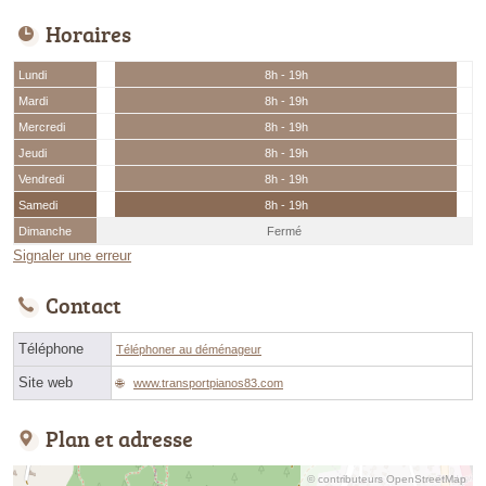
Horaires
Lundi
8h - 19h
Mardi
8h - 19h
Mercredi
8h - 19h
Jeudi
8h - 19h
Vendredi
8h - 19h
Samedi
8h - 19h
Dimanche
Fermé
Signaler une erreur
Contact
Téléphone
Téléphoner au déménageur
Site web
www.transportpianos83.com
Plan et adresse
© contributeurs OpenStreetMap