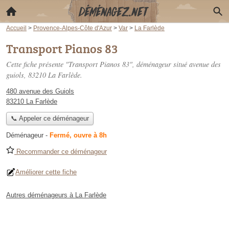
Accueil
>
Provence-Alpes-Côte d'Azur
>
Var
>
La Farlède
Transport Pianos 83
Cette fiche présente "Transport Pianos 83", déménageur situé
avenue des
guiols
, 83210 La Farlède.
480 avenue des Guiols
83210 La Farlède
📞 Appeler ce déménageur
Déménageur
-
Fermé, ouvre à 8h
Recommander ce déménageur
Améliorer cette fiche
Autres déménageurs à La Farlède