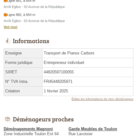
Ligne 881, à 654 m
Arrêt Eglise - 92 Avenue de la République
Ligne 882, à 654 m
Arrêt Eglise - 92 Avenue de la République
Voir tout
Informations
Enseigne
Transport de Pianos Carboni
Forme juridique
Entrepreneur individuel
SIRET
44820597100055
N° TVA Intra.
FR45448205971
Création
1 février 2025
Éditer les informations de mon déménageur
Déménageurs proches
Déménagements Magnoni
Garde Meubles de Toulon
Zone Industrielle Toulon Est 64
Rue Lavoisier