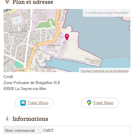
Plan et adresse
© contributeurs OpenStreetMap
Corriger l’adresse ou la localisation
Cmdt
Zone Portuaire de Brégaillon N.8
83500 La Seyne-sur-Mer
Trajet Waze
Trajet Maps
Informations
Nom commercial
CMDT