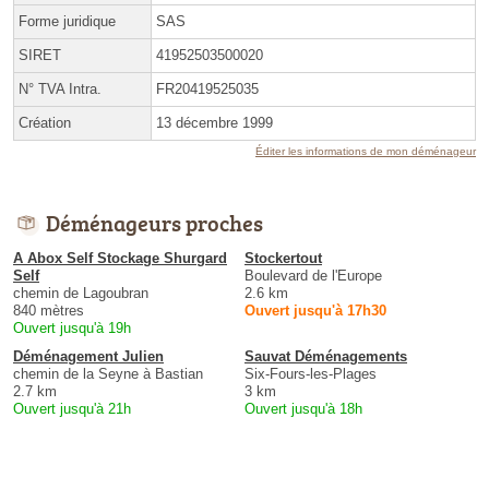
Forme juridique
SAS
SIRET
41952503500020
N° TVA Intra.
FR20419525035
Création
13 décembre 1999
Éditer les informations de mon déménageur
Déménageurs proches
A Abox Self Stockage Shurgard
Stockertout
Self
Boulevard de l'Europe
chemin de Lagoubran
2.6 km
840 mètres
Ouvert jusqu'à 17h30
Ouvert jusqu'à 19h
Déménagement Julien
Sauvat Déménagements
chemin de la Seyne à Bastian
Six-Fours-les-Plages
2.7 km
3 km
Ouvert jusqu'à 21h
Ouvert jusqu'à 18h