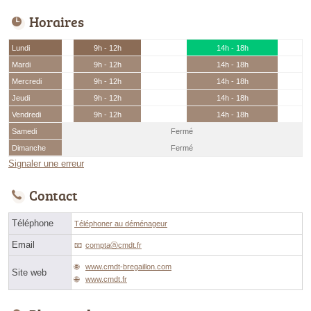
Horaires
Lundi
9h - 12h
14h - 18h
Mardi
9h - 12h
14h - 18h
Mercredi
9h - 12h
14h - 18h
Jeudi
9h - 12h
14h - 18h
Vendredi
9h - 12h
14h - 18h
Samedi
Fermé
Dimanche
Fermé
Signaler une erreur
Contact
Téléphone
Téléphoner au déménageur
Email
comptaⓐcmdt.fr
www.cmdt-bregaillon.com
Site web
www.cmdt.fr