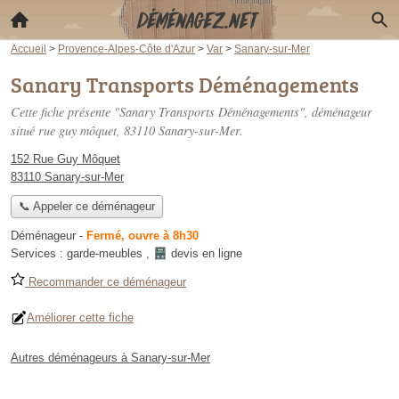
Accueil
>
Provence-Alpes-Côte d'Azur
>
Var
>
Sanary-sur-Mer
Sanary Transports Déménagements
Cette fiche présente "Sanary Transports Déménagements", déménageur
situé
rue guy môquet
, 83110 Sanary-sur-Mer.
152 Rue Guy Môquet
83110 Sanary-sur-Mer
📞 Appeler ce déménageur
Déménageur
-
Fermé, ouvre à 8h30
Services :
garde-meubles
,
devis en ligne
Recommander ce déménageur
Améliorer cette fiche
Autres déménageurs à Sanary-sur-Mer