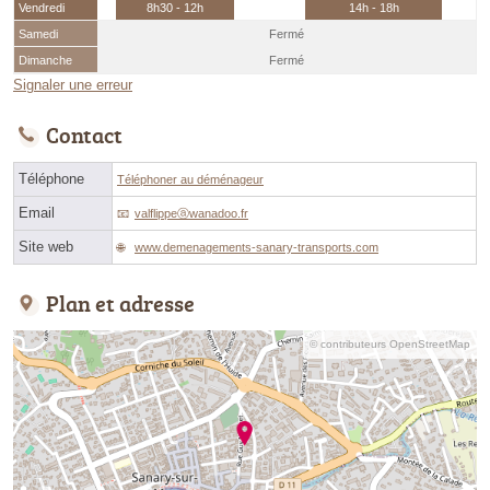
Vendredi
8h30 - 12h
14h - 18h
Samedi
Fermé
Dimanche
Fermé
Signaler une erreur
Contact
Téléphone
Téléphoner au déménageur
Email
valflippeⓐwanadoo.fr
Site web
www.demenagements-sanary-transports.com
Plan et adresse
© contributeurs OpenStreetMap