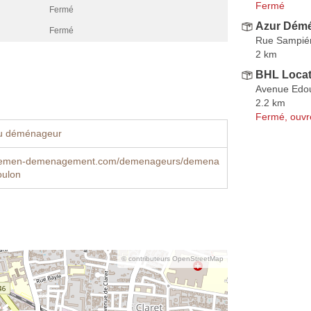
Fermé
Fermé
Azur Dém
Fermé
Rue Sampié
2 km
BHL Locat
Avenue Edou
2.2 km
Fermé, ouvr
u déménageur
lemen-demenagement.com/demenageurs/demena
oulon
© contributeurs OpenStreetMap