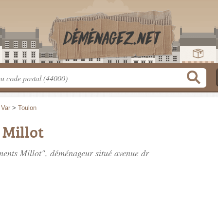
>
Var
>
Toulon
Millot
ments Millot", déménageur situé
avenue dr