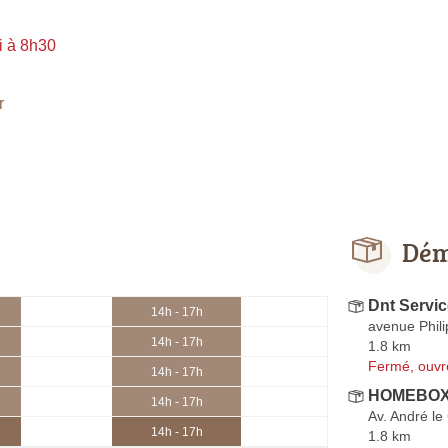
i à 8h30
r
Dém
Dnt Servi
14h - 17h
avenue Phil
14h - 17h
1.8 km
Fermé, ouvr
14h - 17h
HOMEBOX T
14h - 17h
Av. André le
14h - 17h
1.8 km