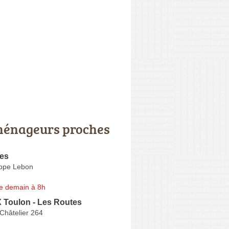
énageurs proches
ces
ippe Lebon
e demain à 8h
oulon - Les Routes
 Châtelier 264