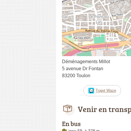
Déménagements Millot
5 avenue Dr Fontan
83200 Toulon
Trajet Waze
Venir en trans
En bus
Ligne 59, à 328 m