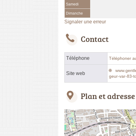
Samedi
Dimanche
Signaler une erreur
Contact
Téléphone
Téléphoner a
www.gent
Site web
geur-var-83-t
Plan et adresse