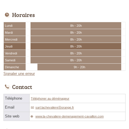
Horaires
Lundi
8h - 20h
Mardi
8h - 20h
Mercredi
8h - 20h
Jeudi
8h - 20h
Vendredi
8h - 20h
Samedi
8h - 20h
Dimanche
9h - 20h
Signaler une erreur
Contact
Téléphone
Téléphoner au déménageur
Email
sarl.lachevaliereⓐorange.fr
Site web
www.la-chevaliere-demenagement-cavaillon.com