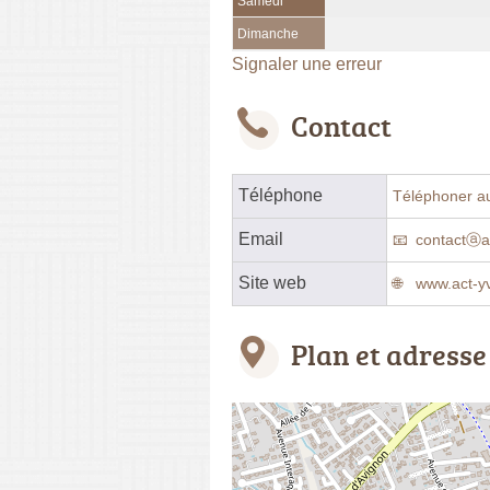
Samedi
Dimanche
Signaler une erreur
Contact
Téléphone
Téléphoner a
Email
contactⓐa
Site web
www.act-y
Plan et adresse