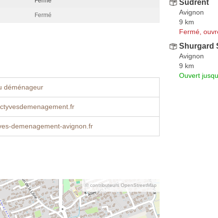
Fermé
Sudrent
Avignon
Fermé
9 km
Fermé, ouvr
Shurgard 
Avignon
9 km
Ouvert jusq
u déménageur
ctyvesdemenagement.fr
ves-demenagement-avignon.fr
© contributeurs OpenStreetMap