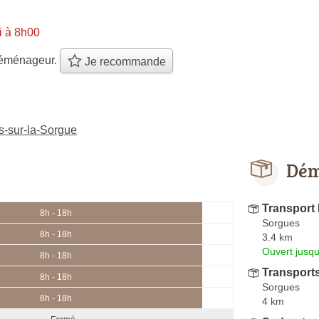
i à 8h00
éménageur.
Je recommande
s-sur-la-Sorgue
Dém
Transport
8h - 18h
Sorgues
8h - 18h
3.4 km
Ouvert jusqu
8h - 18h
Transport
8h - 18h
Sorgues
8h - 18h
4 km