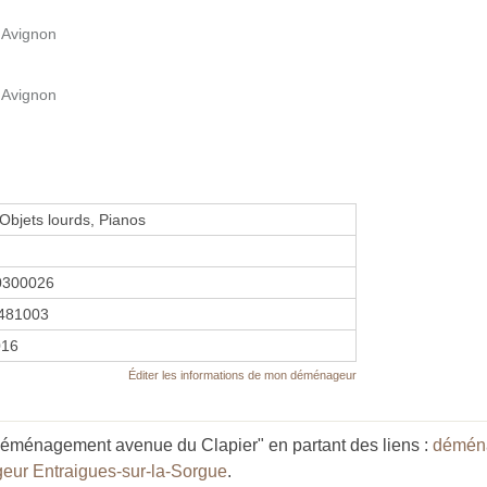
'Avignon
'Avignon
Objets lourds, Pianos
0300026
481003
016
Éditer les informations de mon déménageur
Déménagement avenue du Clapier" en partant des liens :
déména
ur Entraigues-sur-la-Sorgue
.