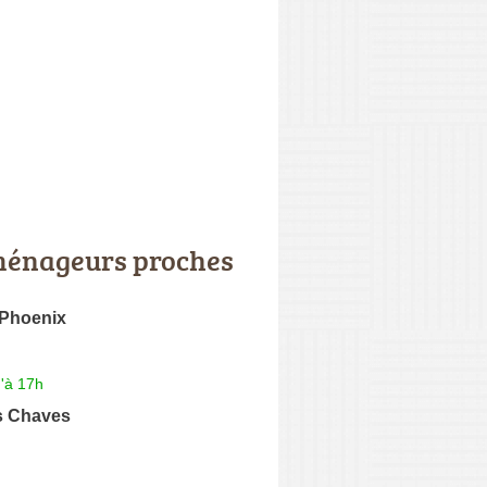
énageurs proches
 Phoenix
'à 17h
s Chaves