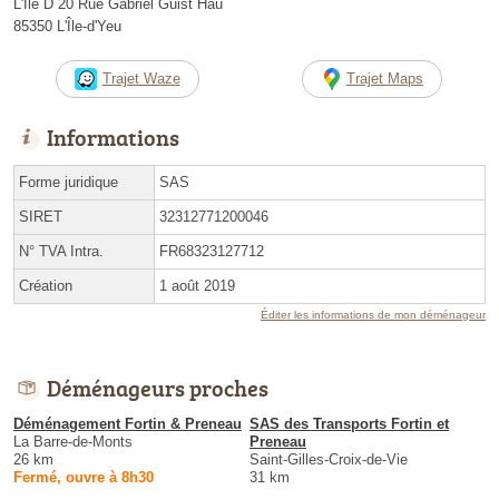
L'Ile D 20 Rue Gabriel Guist Hau
85350 L'Île-d'Yeu
Trajet Waze
Trajet Maps
Informations
Forme juridique
SAS
SIRET
32312771200046
N° TVA Intra.
FR68323127712
Création
1 août 2019
Éditer les informations de mon déménageur
Déménageurs proches
Déménagement Fortin & Preneau
SAS des Transports Fortin et
La Barre-de-Monts
Preneau
26 km
Saint-Gilles-Croix-de-Vie
Fermé, ouvre à 8h30
31 km