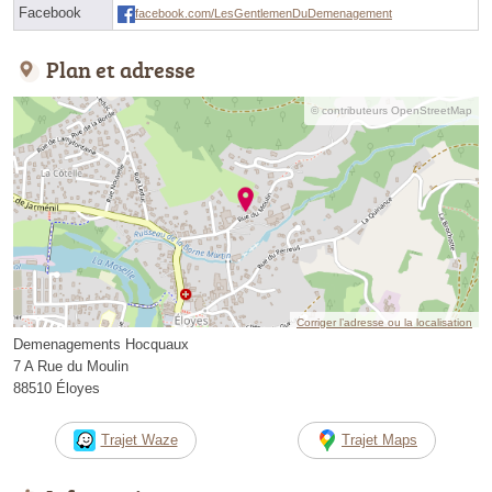
Facebook
facebook.com/LesGentlemenDuDemenagement
Plan et adresse
© contributeurs OpenStreetMap
Corriger l’adresse ou la localisation
Demenagements Hocquaux
7 A Rue du Moulin
88510 Éloyes
Trajet Waze
Trajet Maps