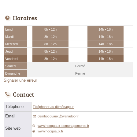
Horaires
Lundi
8h - 12h
14h - 18h
Mardi
8h - 12h
14h - 18h
Mercredi
8h - 12h
14h - 18h
Jeudi
8h - 12h
14h - 18h
Vendredi
8h - 12h
14h - 18h
Samedi
Fermé
Dimanche
Fermé
Signaler une erreur
Contact
Téléphone
Téléphoner au déménageur
Email
demhocquauxⓐwanadoo.fr
www.hocquaux-demenagements.fr
Site web
www.hocquaux.fr