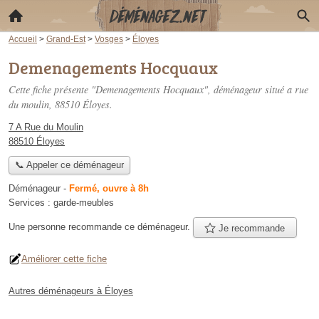
Accueil
>
Grand-Est
>
Vosges
>
Éloyes
Demenagements Hocquaux
Cette fiche présente "Demenagements Hocquaux", déménageur situé
a rue
du moulin
, 88510 Éloyes.
7 A Rue du Moulin
88510 Éloyes
📞 Appeler ce déménageur
Déménageur
-
Fermé, ouvre à 8h
Services :
garde-meubles
Une personne
recommande
ce déménageur.
Je recommande
Améliorer cette fiche
Autres déménageurs à Éloyes