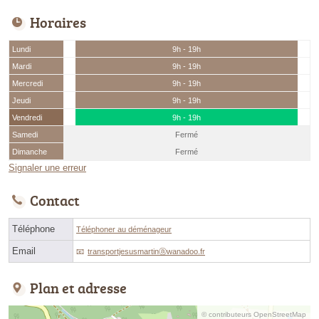
Horaires
Lundi
9h - 19h
Mardi
9h - 19h
Mercredi
9h - 19h
Jeudi
9h - 19h
Vendredi
9h - 19h
Samedi
Fermé
Dimanche
Fermé
Signaler une erreur
Contact
Téléphone
Téléphoner au déménageur
Email
transportjesusmartinⓐwanadoo.fr
Plan et adresse
© contributeurs OpenStreetMap