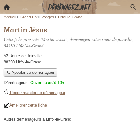
Accueil
>
Grand-Est
>
Vosges
>
Liffol-le-Grand
Martin Jésus
Cette fiche présente "Martin Jésus", déménageur situé
route de joinville
,
88350 Liffol-le-Grand.
52 Route de Joinville
88350 Liffol-le-Grand
📞 Appeler ce déménageur
Déménageur
-
Ouvert jusqu'à 19h
Recommander ce déménageur
Améliorer cette fiche
Autres déménageurs à Liffol-le-Grand