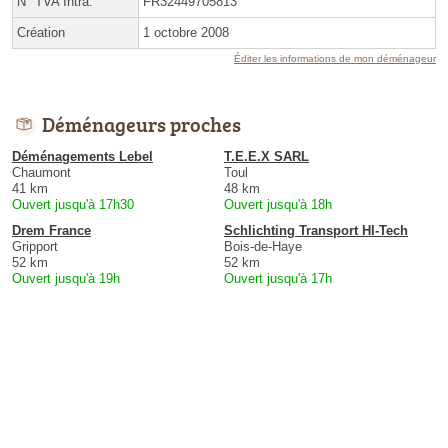
N° TVA Intra.
FR32449705813
Création
1 octobre 2008
Éditer les informations de mon déménageur
Déménageurs proches
Déménagements Lebel
T.E.E.X SARL
Chaumont
Toul
41 km
48 km
Ouvert jusqu'à 17h30
Ouvert jusqu'à 18h
Drem France
Schlichting Transport HI-Tech
Gripport
Bois-de-Haye
52 km
52 km
Ouvert jusqu'à 19h
Ouvert jusqu'à 17h