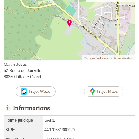
Corriger l’adresse ou la localisation
Martin Jésus
52 Route de Joinville
88350 Liffol-le-Grand
Trajet Waze
Trajet Maps
Informations
Forme juridique
SARL
SIRET
44970581300029