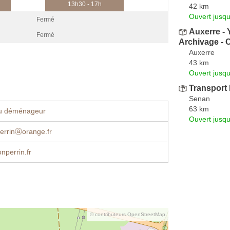
13h30 - 17h
42 km
Ouvert jusqu
Fermé
Auxerre -
Fermé
Archivage -
Auxerre
43 km
Ouvert jusqu
Transport
Senan
63 km
u déménageur
Ouvert jusqu
errinⓐorange.fr
perrin.fr
© contributeurs OpenStreetMap