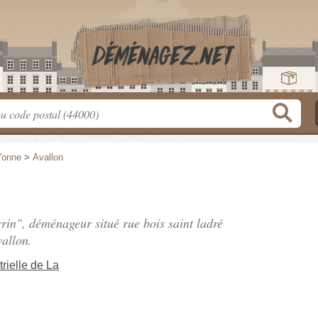
Yonne
>
Avallon
rrin", déménageur situé
rue bois saint ladré
allon.
rielle de La