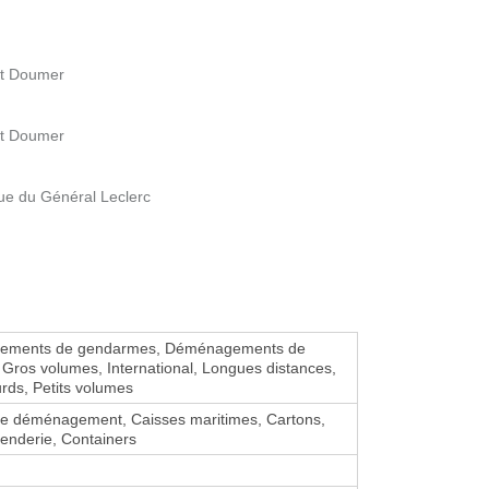
nt Doumer
nt Doumer
 du Général Leclerc
ements de gendarmes, Déménagements de
s, Gros volumes, International, Longues distances,
urds, Petits volumes
de déménagement, Caisses maritimes, Cartons,
enderie, Containers