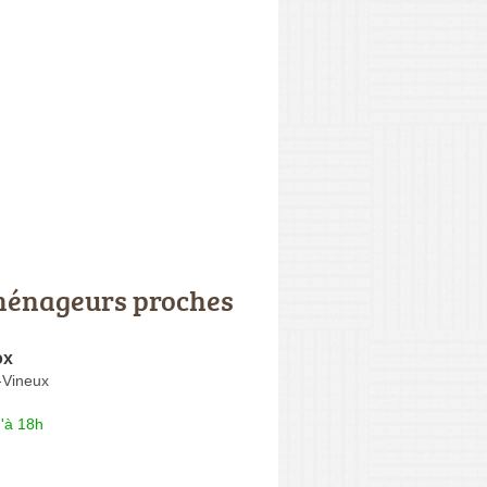
énageurs proches
ox
e-Vineux
'à 18h