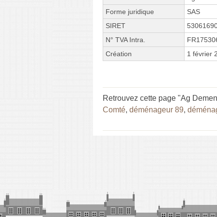
Forme juridique
SAS
SIRET
5306169
N° TVA Intra.
FR17530
Création
1 février
Retrouvez cette page "Ag Demen
Comté
,
déménageur 89
,
déména