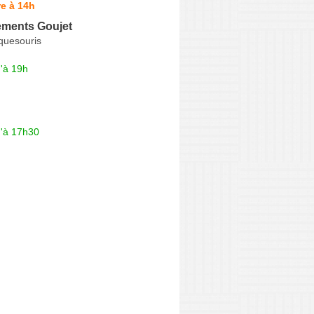
e à 14h
ments Goujet
quesouris
'à 19h
u'à 17h30