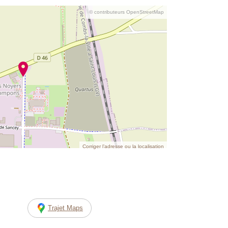
© contributeurs OpenStreetMap
Corriger l’adresse ou la localisation
Trajet Maps