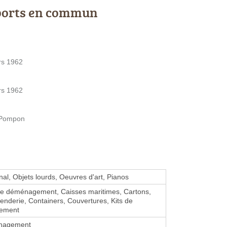
ports en commun
rs 1962
rs 1962
s Pompon
nal, Objets lourds, Oeuvres d'art, Pianos
de déménagement, Caisses maritimes, Cartons,
enderie, Containers, Couvertures, Kits de
ement
nagement