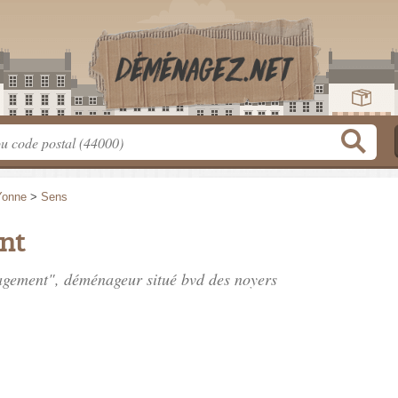
Yonne
>
Sens
nt
agement", déménageur situé
bvd des noyers