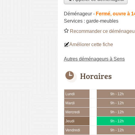
Déménageur
-
Fermé, ouvre à 1
Services :
garde-meubles
Recommander ce déménageu
Améliorer cette fiche
Autres déménageurs à Sens
Horaires
Lundi
9h - 12h
Mardi
9h - 12h
Mercredi
9h - 12h
Jeudi
9h - 12h
Vendredi
9h - 12h