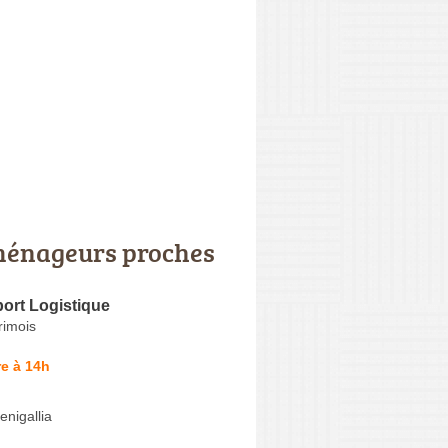
énageurs proches
ort Logistique
rimois
e à 14h
nigallia