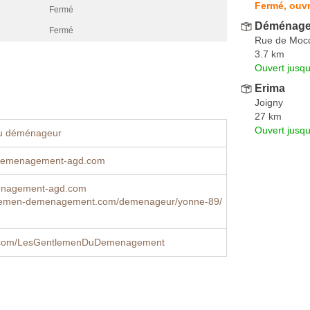
Fermé, ouvr
Fermé
Déménage
Fermé
Rue de Moc
3.7 km
Ouvert jusqu
Erima
Joigny
27 km
Ouvert jusq
u déménageur
demenagement-agd.com
nagement-agd.com
lemen-demenagement.com/demenageur/yonne-89/
.com/LesGentlemenDuDemenagement