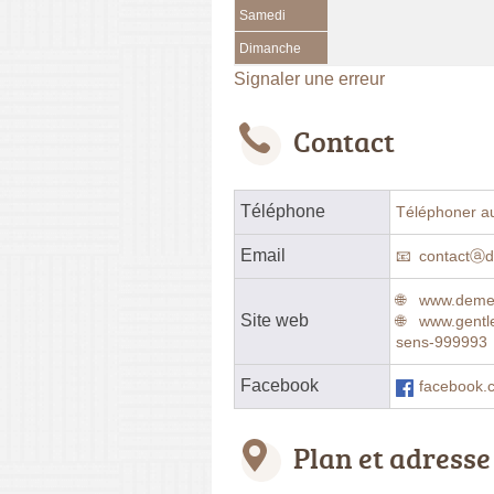
Samedi
Dimanche
Signaler une erreur
Contact
Téléphone
Téléphoner a
Email
contactⓐ
www.deme
Site web
www.gent
sens-999993
Facebook
facebook
Plan et adresse