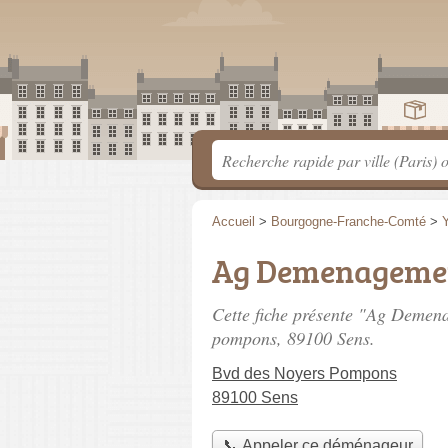
Accueil
>
Bourgogne-Franche-Comté
>
Ag Demenageme
Cette fiche présente "Ag Demen
pompons
, 89100 Sens.
Bvd des Noyers Pompons
89100 Sens
📞 Appeler ce déménageur