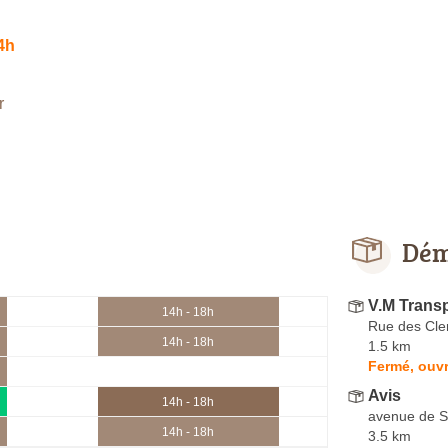
4h
r
Dém
V.M Transp
14h - 18h
Rue des Cle
14h - 18h
1.5 km
Fermé, ouvr
Avis
14h - 18h
avenue de Se
14h - 18h
3.5 km