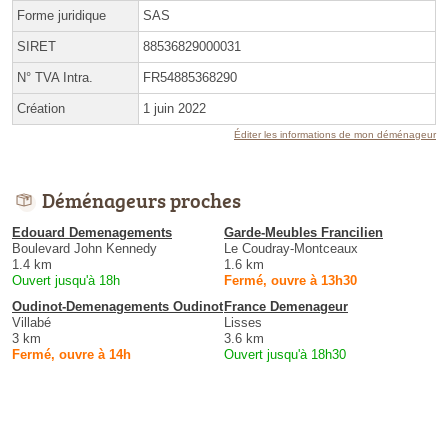
Forme juridique
SAS
SIRET
88536829000031
N° TVA Intra.
FR54885368290
Création
1 juin 2022
Éditer les informations de mon déménageur
Déménageurs proches
Edouard Demenagements
Garde-Meubles Francilien
Boulevard John Kennedy
Le Coudray-Montceaux
1.4 km
1.6 km
Ouvert jusqu'à 18h
Fermé, ouvre à 13h30
Oudinot-Demenagements Oudinot
France Demenageur
Villabé
Lisses
3 km
3.6 km
Fermé, ouvre à 14h
Ouvert jusqu'à 18h30