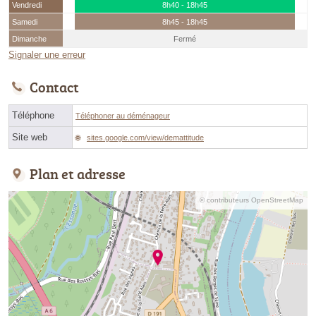
Vendredi
8h40 - 18h45
Samedi
8h45 - 18h45
Dimanche
Fermé
Signaler une erreur
Contact
Téléphone
Téléphoner au déménageur
Site web
sites.google.com/view/demattitude
Plan et adresse
© contributeurs OpenStreetMap