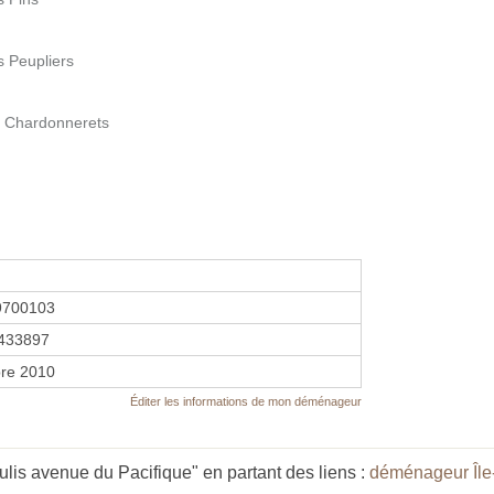
s Peupliers
s Chardonnerets
9700103
433897
re 2010
Éditer les informations de mon déménageur
lis avenue du Pacifique" en partant des liens :
déménageur Île