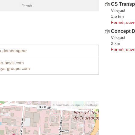
CS Trans
Fermé
Villejust
1.5 km
Fermé, ouvr
Concept 
Villejust
2 km
Fermé, ouvr
u déménageur
e-bovis.com
sys-groupe.com
© contributeurs OpenStreetMap