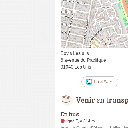
Bovis Les ulis
6 avenue du Pacifique
91940 Les Ulis
Trajet Waze
Venir en trans
En bus
Ligne T, à 314 m
Arrêt La Queue d'Oiseau - 5 Allee de