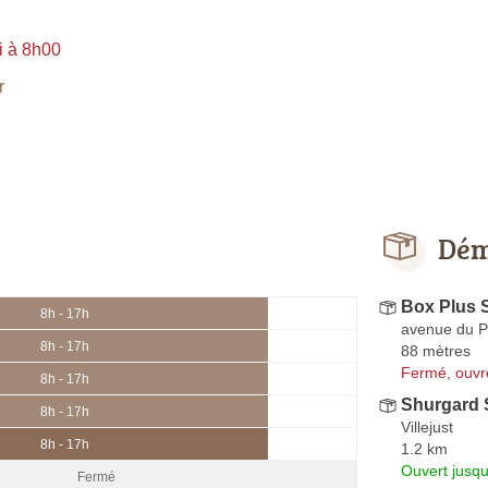
i à 8h00
r
Dém
Box Plus 
8h - 17h
avenue du P
8h - 17h
88 mètres
Fermé, ouvr
8h - 17h
Shurgard S
8h - 17h
Villejust
8h - 17h
1.2 km
Ouvert jusqu
Fermé