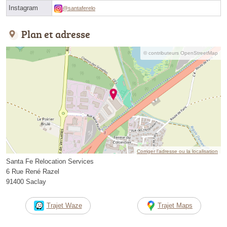
Instagram
@santaferelo
Plan et adresse
© contributeurs OpenStreetMap
Corriger l’adresse ou la localisation
Santa Fe Relocation Services
6 Rue René Razel
91400 Saclay
Trajet Waze
Trajet Maps