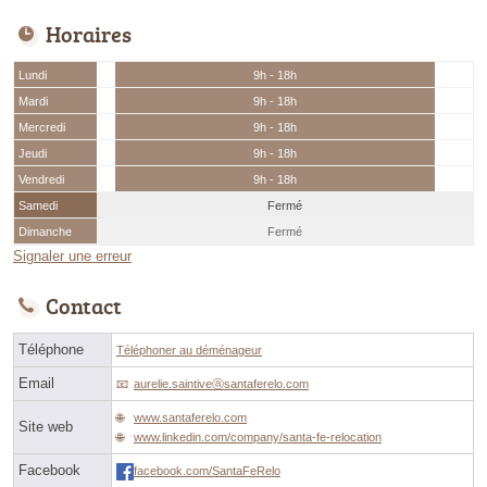
Horaires
Lundi
9h - 18h
Mardi
9h - 18h
Mercredi
9h - 18h
Jeudi
9h - 18h
Vendredi
9h - 18h
Samedi
Fermé
Dimanche
Fermé
Signaler une erreur
Contact
Téléphone
Téléphoner au déménageur
Email
aurelie.saintiveⓐsantaferelo.com
www.santaferelo.com
Site web
www.linkedin.com/company/santa-fe-relocation
Facebook
facebook.com/SantaFeRelo