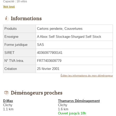
Capacité : 18 vélos
Voir tout
Informations
Produits
Cartons penderie, Couvertures
Enseigne
A Abox Self Stockage-Shurgard Self Stock
Forme juridique
SAS
SIRET
40360977900141
N° TVA Intra.
FR77403609779
Création
25 février 2001
Éditer les informations de mon déménageur
Déménageurs proches
D-Max
Thamarys Déménagement
Clichy
Clichy
1.1 km
1.6 km
Ouvert jusqu'à 18h