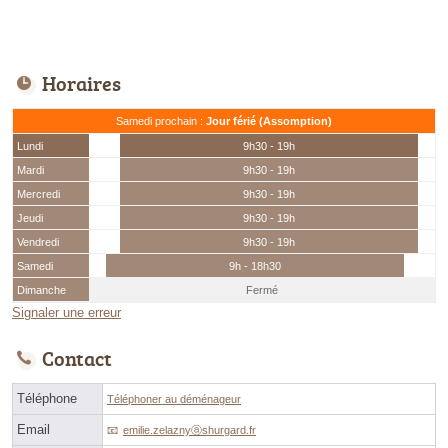
Horaires
Samedi prochain :
Jour férié (Assomption)
Lundi
9h30 - 19h
Mardi
9h30 - 19h
Mercredi
9h30 - 19h
Jeudi
9h30 - 19h
Vendredi
9h30 - 19h
Samedi
9h - 18h30
Dimanche
Fermé
Signaler une erreur
Contact
Téléphone
Téléphoner au déménageur
Email
emilie.zelaznyⓐshurgard.fr