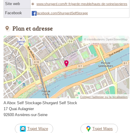
Site web
www.shurgard.com/fr-fr/garde-meuble/hauts-de-seine/asnieres
Facebook
facebook.com/ShurgardSelfStorage
Plan et adresse
© contributeurs OpenStreetMap
Corriger l’adresse ou la localisation
A Abox Self Stockage-Shurgard Self Stock
17 Quai Aulagnier
92600 Asnières-sur-Seine
Trajet Waze
Trajet Maps