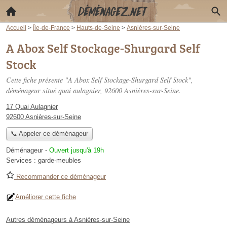
Accueil
>
Île-de-France
>
Hauts-de-Seine
>
Asnières-sur-Seine
A Abox Self Stockage-Shurgard Self
Stock
Cette fiche présente "A Abox Self Stockage-Shurgard Self Stock",
déménageur situé
quai aulagnier
, 92600 Asnières-sur-Seine.
17 Quai Aulagnier
92600 Asnières-sur-Seine
📞 Appeler ce déménageur
Déménageur
-
Ouvert jusqu'à 19h
Services :
garde-meubles
Recommander ce déménageur
Améliorer cette fiche
Autres déménageurs à Asnières-sur-Seine