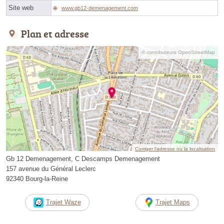
Site web
www.gb12-demenagement.com
Plan et adresse
© contributeurs OpenStreetMap
Corriger l’adresse ou la localisation
Gb 12 Demenagement, C Descamps Demenagement
157 avenue du Général Leclerc
92340 Bourg-la-Reine
Trajet Waze
Trajet Maps