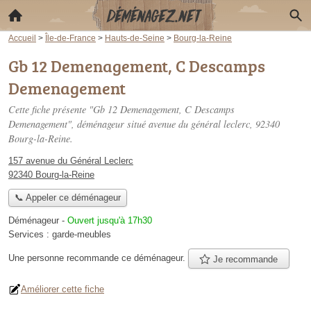
Accueil
>
Île-de-France
>
Hauts-de-Seine
>
Bourg-la-Reine
Gb 12 Demenagement, C Descamps
Demenagement
Cette fiche présente "Gb 12 Demenagement, C Descamps
Demenagement", déménageur situé
avenue du général leclerc
, 92340
Bourg-la-Reine.
157 avenue du Général Leclerc
92340 Bourg-la-Reine
📞 Appeler ce déménageur
Déménageur
-
Ouvert jusqu'à 17h30
Services :
garde-meubles
Une personne
recommande
ce déménageur.
Je recommande
Améliorer cette fiche