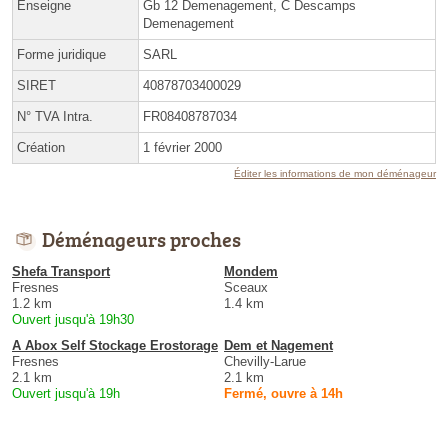
Enseigne
Gb 12 Demenagement, C Descamps
Demenagement
Forme juridique
SARL
SIRET
40878703400029
N° TVA Intra.
FR08408787034
Création
1 février 2000
Éditer les informations de mon déménageur
Déménageurs proches
Shefa Transport
Mondem
Fresnes
Sceaux
1.2 km
1.4 km
Ouvert jusqu'à 19h30
A Abox Self Stockage Erostorage
Dem et Nagement
Fresnes
Chevilly-Larue
2.1 km
2.1 km
Ouvert jusqu'à 19h
Fermé, ouvre à 14h