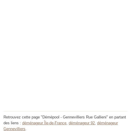
Retrouvez cette page "Démépool - Gennevilliers Rue Gallieni" en partant
des liens :
déménageur Île-de-France
,
déménageur 92
,
déménageur
Gennevilliers
.