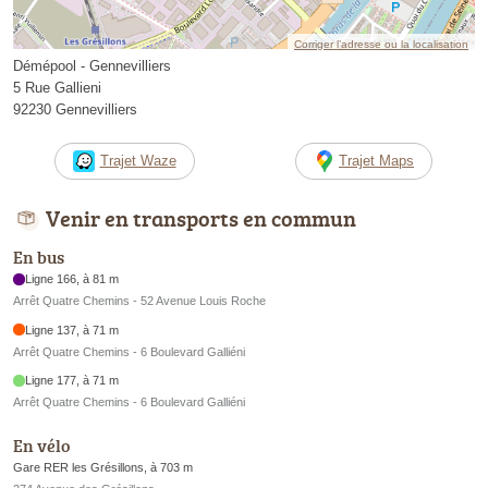
Corriger l’adresse ou la localisation
Démépool - Gennevilliers
5 Rue Gallieni
92230 Gennevilliers
Trajet Waze
Trajet Maps
Venir en transports en commun
En bus
Ligne 166, à 81 m
Arrêt Quatre Chemins - 52 Avenue Louis Roche
Ligne 137, à 71 m
Arrêt Quatre Chemins - 6 Boulevard Galliéni
Ligne 177, à 71 m
Arrêt Quatre Chemins - 6 Boulevard Galliéni
En vélo
Gare RER les Grésillons, à 703 m