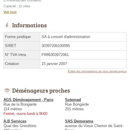
274 Avenue des Grésillons
Capacité : 22 vélos
Voir tout
Informations
Forme juridique
SA à conseil d'administration
SIRET
30397206100095
N° TVA Intra.
FR86303972061
Création
15 janvier 2007
Éditer les informations de mon déménageur
Déménageurs proches
AGS Déménagement - Paris
Sotemad
Rue de la Bongarde
Rue Bongarde
114 mètres
201 mètres
Fermé, ouvre lundi à 9h00
A.B Services
SAS Demerama
Quai des Gresillons
avenue du Vieux Chemin de Saint-