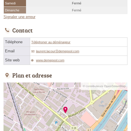
Samedi
Fermé
Dimanche
Fermé
Signaler une erreur
Contact
Téléphone
Téléphoner au déménageur
Email
laurent.lacourⓐdemepool.com
Site web
www.demepool.com
Plan et adresse
© contributeurs OpenStreetMap