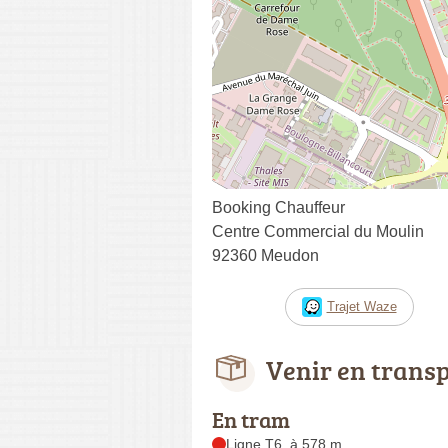
Booking Chauffeur
Centre Commercial du Moulin
92360 Meudon
Trajet Waze
Venir en trans
En tram
Ligne T6, à 578 m