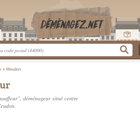
e
>
Meudon
eur
Chauffeur", déménageur situé
centre
Meudon.