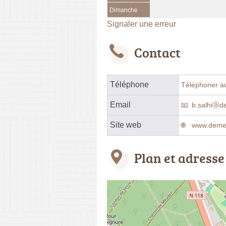
Dimanche
Signaler une erreur
Contact
Téléphone
Téléphoner a
Email
b.salhiⓐd
Site web
www.demen
Plan et adresse