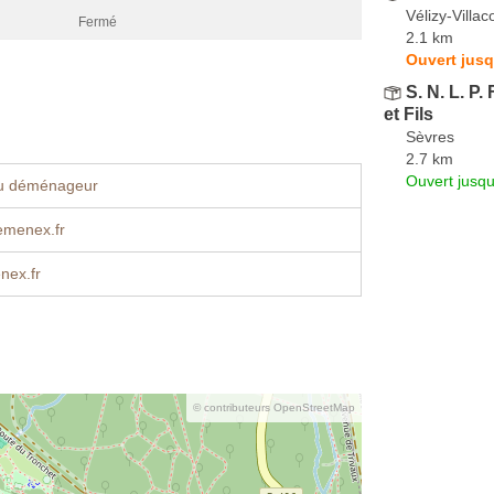
Vélizy-Villa
Fermé
2.1 km
Ouvert jusq
S. N. L. P.
et Fils
Sèvres
2.7 km
Ouvert jusqu
u déménageur
emenex.fr
ex.fr
© contributeurs OpenStreetMap