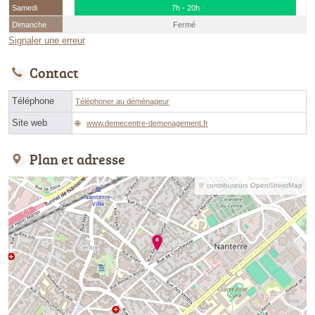
Samedi
7h - 20h
Dimanche
Fermé
Signaler une erreur
Contact
Téléphone
Téléphoner au déménageur
Site web
www.demecentre-demenagement.fr
Plan et adresse
© contributeurs OpenStreetMap