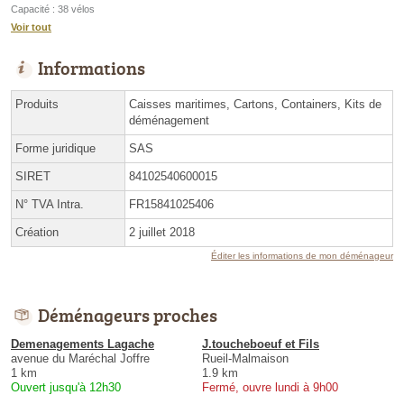
Capacité : 38 vélos
Voir tout
Informations
Produits
Caisses maritimes, Cartons, Containers, Kits de
déménagement
Forme juridique
SAS
SIRET
84102540600015
N° TVA Intra.
FR15841025406
Création
2 juillet 2018
Éditer les informations de mon déménageur
Déménageurs proches
Demenagements Lagache
J.toucheboeuf et Fils
avenue du Maréchal Joffre
Rueil-Malmaison
1 km
1.9 km
Ouvert jusqu'à 12h30
Fermé, ouvre lundi à 9h00