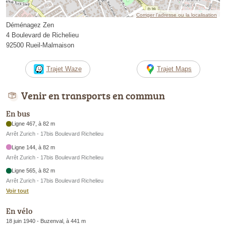
Corriger l’adresse ou la localisation
Déménagez Zen
4 Boulevard de Richelieu
92500 Rueil-Malmaison
Trajet Waze
Trajet Maps
Venir en transports en commun
En bus
Ligne 467, à 82 m
Arrêt Zurich - 17bis Boulevard Richelieu
Ligne 144, à 82 m
Arrêt Zurich - 17bis Boulevard Richelieu
Ligne 565, à 82 m
Arrêt Zurich - 17bis Boulevard Richelieu
Voir tout
En vélo
18 juin 1940 - Buzenval, à 441 m