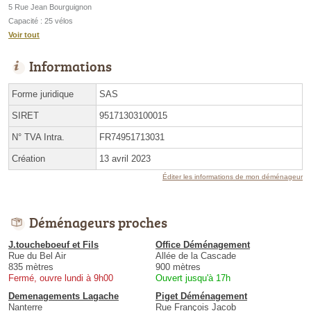
5 Rue Jean Bourguignon
Capacité : 25 vélos
Voir tout
Informations
Forme juridique
SAS
SIRET
95171303100015
N° TVA Intra.
FR74951713031
Création
13 avril 2023
Éditer les informations de mon déménageur
Déménageurs proches
J.toucheboeuf et Fils
Office Déménagement
Rue du Bel Air
Allée de la Cascade
835 mètres
900 mètres
Fermé, ouvre lundi à 9h00
Ouvert jusqu'à 17h
Demenagements Lagache
Piget Déménagement
Nanterre
Rue François Jacob