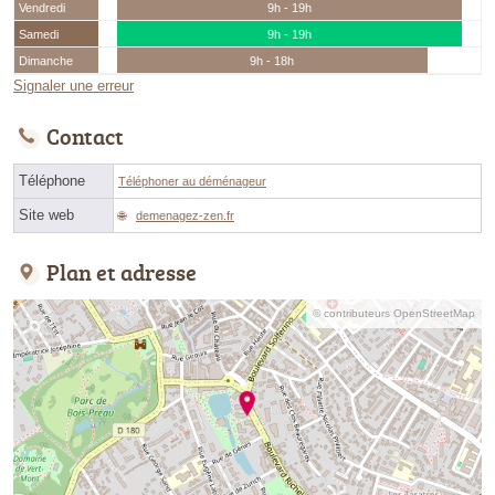
Vendredi
9h - 19h
Samedi
9h - 19h
Dimanche
9h - 18h
Signaler une erreur
Contact
Téléphone
Téléphoner au déménageur
Site web
demenagez-zen.fr
Plan et adresse
© contributeurs OpenStreetMap