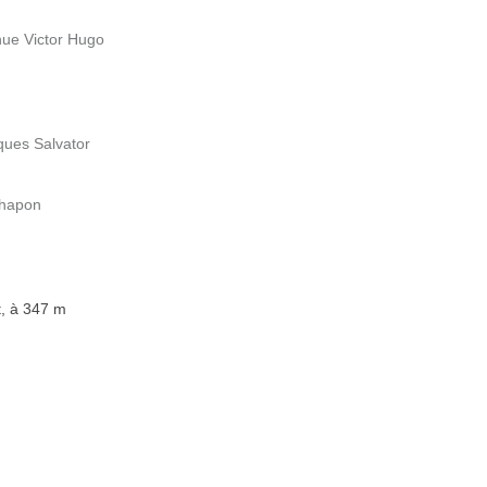
enue Victor Hugo
ques Salvator
Chapon
t, à 347 m