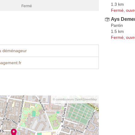
1.3 km
Fermé
Fermé, ouvr
Ays Deme
Pantin
1.5 km
Fermé, ouvr
u déménageur
agement.fr
© contributeurs OpenStreetMap