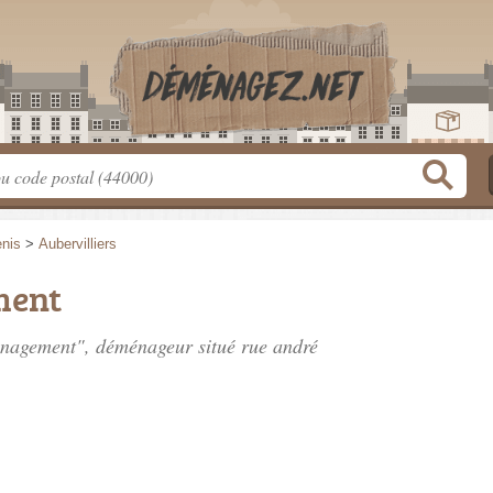
enis
>
Aubervilliers
ment
énagement", déménageur situé
rue andré