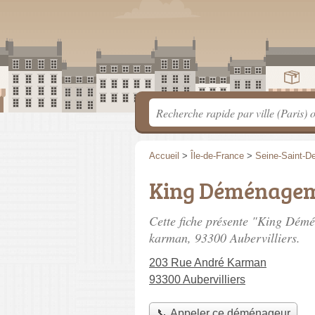
Accueil
>
Île-de-France
>
Seine-Saint-D
King Déménage
Cette fiche présente "King Dém
karman
, 93300 Aubervilliers.
203 Rue André Karman
93300 Aubervilliers
📞 Appeler ce déménageur