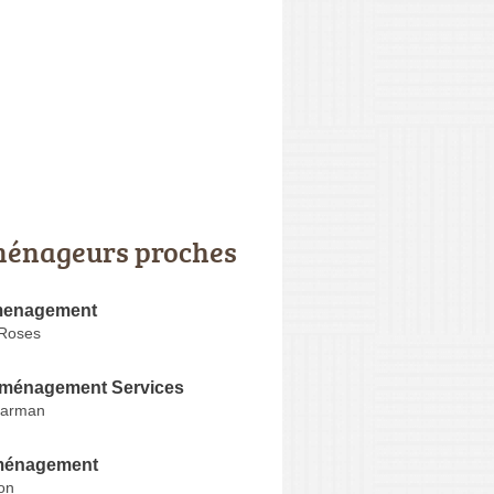
énageurs proches
menagement
 Roses
ménagement Services
Karman
ménagement
on