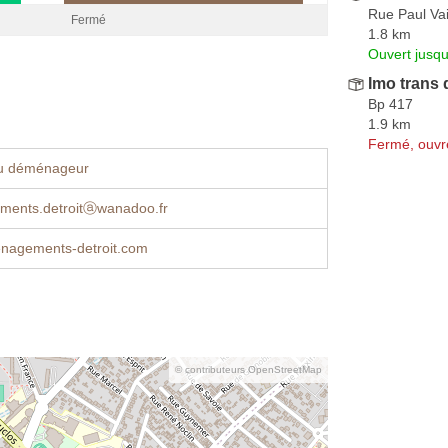
Rue Paul Vai
Fermé
1.8 km
Ouvert jusqu
Imo trans
Bp 417
1.9 km
Fermé, ouvr
u déménageur
ents.detroitⓐwanadoo.fr
agements-detroit.com
© contributeurs OpenStreetMap