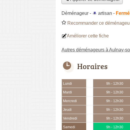
Déménageur -
artisan
-
Fermé,
Recommander ce déménageu
Améliorer cette fiche
Autres déménageurs à Aulnay-so
Horaires
Lundi
9h - 12h30
Mardi
9h - 12h30
Mercredi
9h - 12h30
Jeudi
9h - 12h30
Vendredi
9h - 12h30
Samedi
9h - 12h30