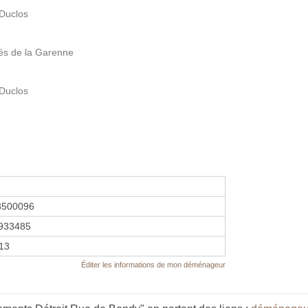
 Duclos
és de la Garenne
 Duclos
8500096
933485
013
Éditer les informations de mon déménageur