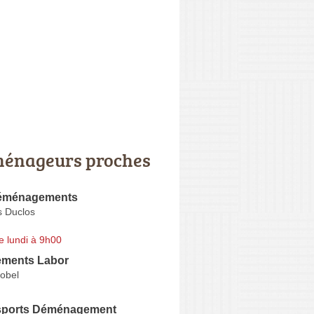
énageurs proches
éménagements
 Duclos
e lundi à 9h00
ments Labor
Nobel
sports Déménagement