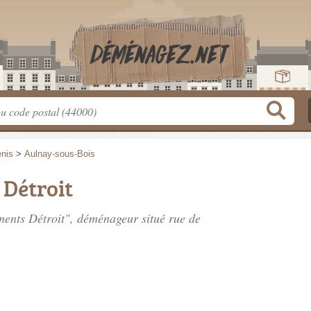
enis
>
Aulnay-sous-Bois
Détroit
ments Détroit", déménageur situé
rue de