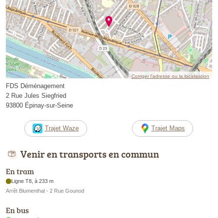
Corriger l’adresse ou la localisation
FDS Déménagement
2 Rue Jules Siegfried
93800 Épinay-sur-Seine
Trajet Waze
Trajet Maps
Venir en transports en commun
En tram
Ligne T8, à 233 m
Arrêt Blumenthal - 2 Rue Gounod
En bus