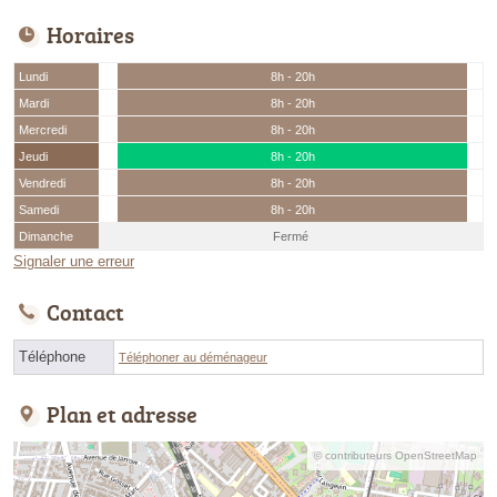
Horaires
Lundi
8h - 20h
Mardi
8h - 20h
Mercredi
8h - 20h
Jeudi
8h - 20h
Vendredi
8h - 20h
Samedi
8h - 20h
Dimanche
Fermé
Signaler une erreur
Contact
Téléphone
Téléphoner au déménageur
Plan et adresse
© contributeurs OpenStreetMap