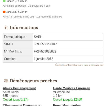
Ligne 254, à 387 m
Arrêt Rue de l'Union - 32 Boulevard Foch
Ligne 356, à 334 m
Arrêt 76 route de Saint-Leu - 115 Route de Saint-leu
Informations
Forme juridique
SARL
SIRET
53902588200017
N° TVA Intra.
FR67539025882
Création
1 janvier 2012
Éditer les informations de mon déménageur
Déménageurs proches
Almex Demenagement
Garde Meubles Europeen
Saint-Denis
Villetaneuse
855 mètres
1.2 km
Ouvert jusqu'à 17h
Ouvert jusqu'à 12h30
Clignancourt Transport et
Bonal Manutention