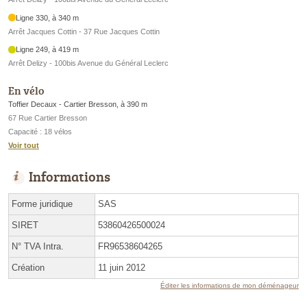
Ligne 330, à 340 m
Arrêt Jacques Cottin - 37 Rue Jacques Cottin
Ligne 249, à 419 m
Arrêt Delizy - 100bis Avenue du Général Leclerc
En vélo
Toffier Decaux - Cartier Bresson, à 390 m
67 Rue Cartier Bresson
Capacité : 18 vélos
Voir tout
Informations
Forme juridique
SAS
SIRET
53860426500024
N° TVA Intra.
FR96538604265
Création
11 juin 2012
Éditer les informations de mon déménageur