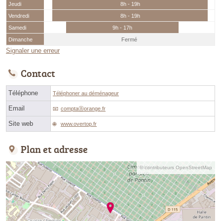
Jeudi
8h - 19h
Vendredi
8h - 19h
Samedi
9h - 17h
Dimanche
Fermé
Signaler une erreur
Contact
Téléphone
Téléphoner au déménageur
Email
comptaⓐorange.fr
Site web
www.overtop.fr
Plan et adresse
© contributeurs OpenStreetMap