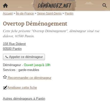
Accueil
>
Île-de-France
>
Seine-Saint-Denis
>
Pantin
Overtop Déménagement
Cette fiche présente "Overtop Déménagement", déménageur situé
rue
diderot
, 93500 Pantin.
158 Rue Diderot
93500 Pantin
📞 Appeler ce déménageur
Déménageur
-
Ouvert jusqu'à 19h
Services :
garde-meubles
Recommander ce déménageur
Améliorer cette fiche
Autres déménageurs à Pantin