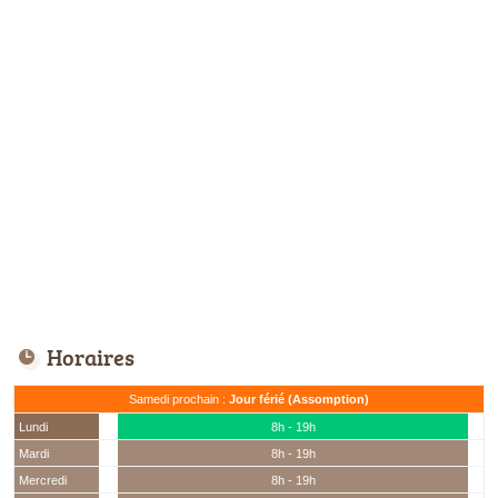
Horaires
Samedi prochain :
Jour férié (Assomption)
Lundi
8h - 19h
Mardi
8h - 19h
Mercredi
8h - 19h