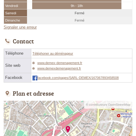
Vendredi
9h - 18h
Samedi
Fermé
Dimanche
Fermé
Signaler une erreur
Contact
Téléphone
Téléphoner au déménageur
www.demex-demenagement.fr
Site web
www.demexdemenagement.fr
Facebook
facebook.com/pages/SARL-DEMEX/167067893458508
Plan et adresse
© contributeurs OpenStreetMap