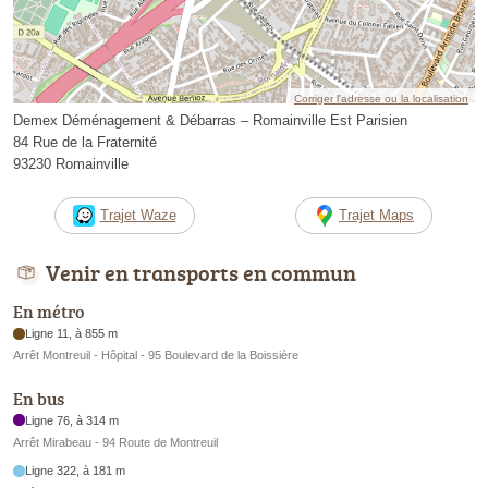
Corriger l’adresse ou la localisation
Demex Déménagement & Débarras – Romainville Est Parisien
84 Rue de la Fraternité
93230 Romainville
Trajet Waze
Trajet Maps
Venir en transports en commun
En métro
Ligne 11, à 855 m
Arrêt Montreuil - Hôpital - 95 Boulevard de la Boissière
En bus
Ligne 76, à 314 m
Arrêt Mirabeau - 94 Route de Montreuil
Ligne 322, à 181 m