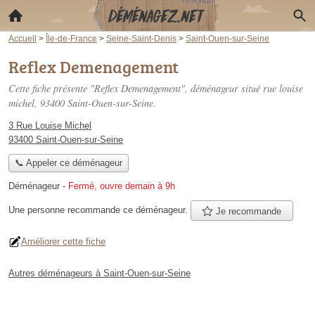
Accueil
>
Île-de-France
>
Seine-Saint-Denis
>
Saint-Ouen-sur-Seine
Reflex Demenagement
Cette fiche présente "Reflex Demenagement", déménageur situé
rue louise
michel
, 93400 Saint-Ouen-sur-Seine.
3 Rue Louise Michel
93400 Saint-Ouen-sur-Seine
📞 Appeler ce déménageur
Déménageur
-
Fermé, ouvre demain à 9h
Une personne
recommande
ce déménageur.
Je recommande
Améliorer cette fiche
Autres déménageurs à Saint-Ouen-sur-Seine