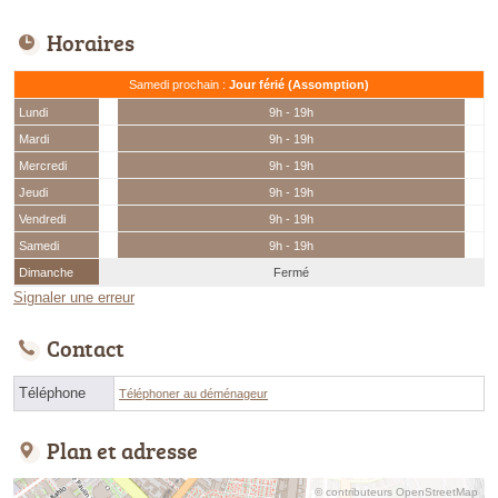
Horaires
Samedi prochain :
Jour férié (Assomption)
Lundi
9h - 19h
Mardi
9h - 19h
Mercredi
9h - 19h
Jeudi
9h - 19h
Vendredi
9h - 19h
Samedi
9h - 19h
Dimanche
Fermé
Signaler une erreur
Contact
Téléphone
Téléphoner au déménageur
Plan et adresse
© contributeurs OpenStreetMap