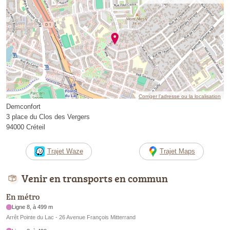
Corriger l’adresse ou la localisation
Demconfort
3 place du Clos des Vergers
94000 Créteil
Trajet Waze
Trajet Maps
Venir en transports en commun
En métro
Ligne 8, à 499 m
Arrêt Pointe du Lac - 26 Avenue François Mitterrand