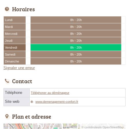
Horaires
Lundi
8h - 20h
Mardi
8h - 20h
Mercredi
8h - 20h
Jeudi
8h - 20h
Vendredi
8h - 20h
Samedi
8h - 20h
Dimanche
8h - 20h
Signaler une erreur
Contact
Téléphone
Téléphoner au déménageur
Site web
www.demenagement-confort.fr
Plan et adresse
© contributeurs OpenStreetMap