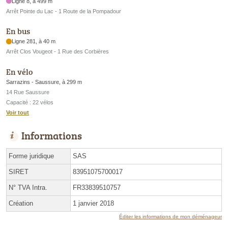
Ligne 8, à 499 m
Arrêt Pointe du Lac - 1 Route de la Pompadour
En bus
Ligne 281, à 40 m
Arrêt Clos Vougeot - 1 Rue des Corbières
En vélo
Sarrazins - Saussure, à 299 m
14 Rue Saussure
Capacité : 22 vélos
Voir tout
Informations
Forme juridique
SAS
SIRET
83951075700017
N° TVA Intra.
FR33839510757
Création
1 janvier 2018
Éditer les informations de mon déménageur