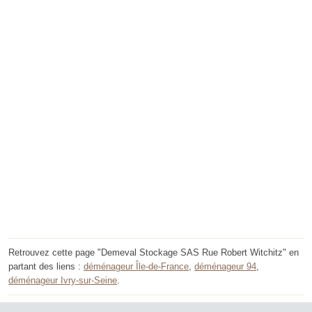
Retrouvez cette page "Demeval Stockage SAS Rue Robert Witchitz" en
partant des liens :
déménageur Île-de-France
,
déménageur 94
,
déménageur Ivry-sur-Seine
.