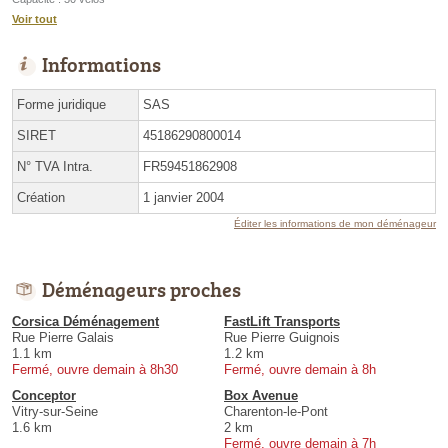
Voir tout
Informations
Forme juridique
SAS
SIRET
45186290800014
N° TVA Intra.
FR59451862908
Création
1 janvier 2004
Éditer les informations de mon déménageur
Déménageurs proches
Corsica Déménagement
FastLift Transports
Rue Pierre Galais
Rue Pierre Guignois
1.1 km
1.2 km
Fermé, ouvre demain à 8h30
Fermé, ouvre demain à 8h
Conceptor
Box Avenue
Vitry-sur-Seine
Charenton-le-Pont
1.6 km
2 km
Fermé, ouvre demain à 7h