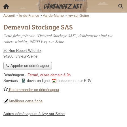
Accueil
>
Île-de-France
>
Val-de-Marne
>
Ivry-sur-Seine
Demeval Stockage SAS
Cette fiche présente "Demeval Stockage SAS", déménageur situé
rue
robert witchitz
, 94200 Ivry-sur-Seine.
30 Rue Robert Witchitz
94200 Ivry-sur-Seine
📞 Appeler ce déménageur
Déménageur
-
Fermé, ouvre demain à 9h
Services :
devis en ligne
,
uniquement sur
RDV
Recommander ce déménageur
Améliorer cette fiche
Autres déménageurs à Ivry-sur-Seine