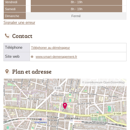
Vendredi
8h - 19h
Samedi
8h - 19h
Dimanche
Fermé
Signaler une erreur
Contact
Téléphone
Téléphoner au déménageur
Site web
www.smart-demenagement.fr
Plan et adresse
© contributeurs OpenStreetMap