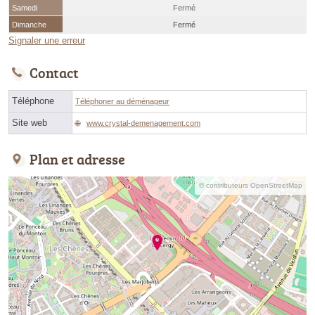
Samedi
Fermé
Dimanche
Fermé
Signaler une erreur
Contact
Téléphone
Téléphoner au déménageur
Site web
www.crystal-demenagement.com
Plan et adresse
© contributeurs OpenStreetMap