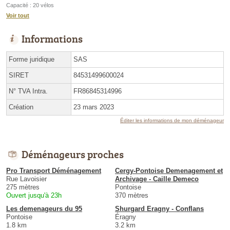
Capacité : 20 vélos
Voir tout
Informations
Forme juridique
SAS
SIRET
84531499600024
N° TVA Intra.
FR86845314996
Création
23 mars 2023
Éditer les informations de mon déménageur
Déménageurs proches
Pro Transport Déménagement
Cergy-Pontoise Demenagement et
Rue Lavoisier
Archivage - Caille Demeco
275 mètres
Pontoise
Ouvert jusqu'à 23h
370 mètres
Les demenageurs du 95
Shurgard Eragny - Conflans
Pontoise
Éragny
1.8 km
3.2 km