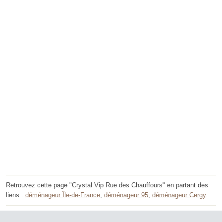
Retrouvez cette page "Crystal Vip Rue des Chauffours" en partant des
liens :
déménageur Île-de-France
,
déménageur 95
,
déménageur Cergy
.